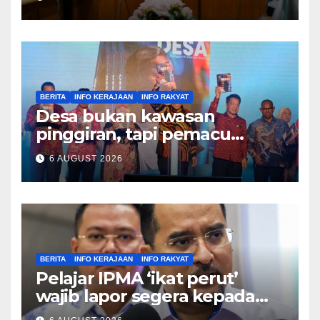
BERITA
INFO KERAJAAN
INFO RAKYAT
Desa bukan kawasan
pinggiran, tapi pemacu
ekonomi negara – Zahid
6 AUGUST 2026
Hamidi
BERITA
INFO KERAJAAN
INFO RAKYAT
Pelajar IPMA ‘ikat perut’
wajib lapor segera kepada
Pengarah – Asyraf Wajdi