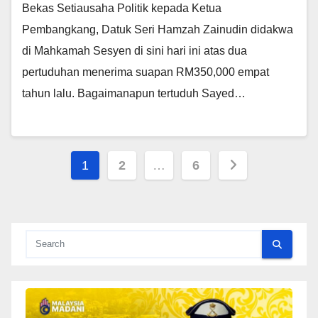
Bekas Setiausaha Politik kepada Ketua
Pembangkang, Datuk Seri Hamzah Zainudin didakwa
di Mahkamah Sesyen di sini hari ini atas dua
pertuduhan menerima suapan RM350,000 empat
tahun lalu. Bagaimanapun tertuduh Sayed…
Posts
1
2
…
6
pagination