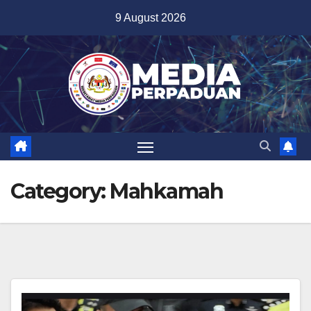
Skip
9 August 2026
to
content
Category:
Mahkamah