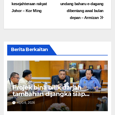
kesejahteraan rakyat
undang baharu e-dagang
Johor – Kor Ming
dibentang awal bulan
depan – Armizan
Berita Berkaitan
Projek bina bilik darjah
tambahan dijangka siap
Disember ini – Ahmad Maslan
AUG 6, 2026