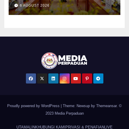
bidang strategik termasuk
6 AUGUST 2026
AI, perkongsian risikan –
Khaled Nordin
Proudly powered by WordPress
|
Theme: Newsup by
Themeansar
. ©
2023 Media Perpaduan
UTAMA
LINK
HUBUNGI KAMI
PRIVASI & PENAFIAN
LIVE