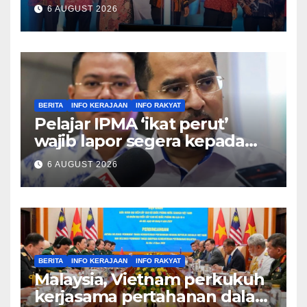
ekonomi negara – Zahid
6 AUGUST 2026
Hamidi
BERITA
INFO KERAJAAN
INFO RAKYAT
Pelajar IPMA ‘ikat perut’
wajib lapor segera kepada
Pengarah – Asyraf Wajdi
6 AUGUST 2026
BERITA
INFO KERAJAAN
INFO RAKYAT
Malaysia, Vietnam perkukuh
kerjasama pertahanan dalam