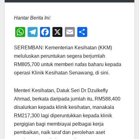
Hantar Berita Ini:
W
T
F
X
E
S
h
el
a
m
h
SEREMBAN: Kementerian Kesihatan (KKM)
at
e
c
ail
ar
meluluskan peruntukan segera berjumlah
s
gr
e
e
RM805,700 untuk memberi nafas baharu kepada
A
a
b
operasi Klinik Kesihatan Senawang, di sini.
p
m
o
p
o
Menteri Kesihatan, Datuk Seri Dr Dzulkefly
k
Ahmad, berkata daripada jumlah itu, RM588,400
disalurkan kepada klinik kesihatan, manakala
RM217,300 lagi diperuntukkan kepada klinik
pergigian bagi membiayai pelbagai kerja
pembaikan, naik taraf dan perolehan aset