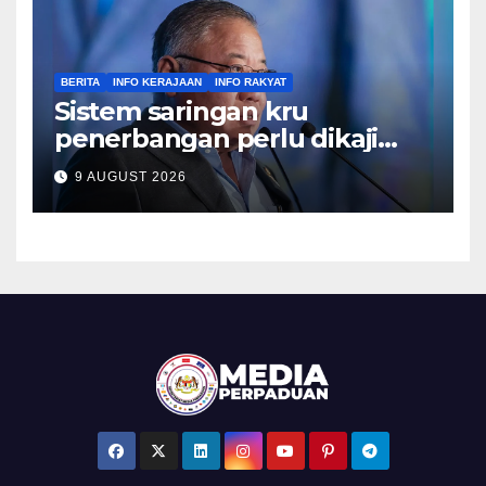
BERITA
INFO KERAJAAN
INFO RAKYAT
Sistem saringan kru
penerbangan perlu dikaji
semula, pulihkan keyakinan
9 AUGUST 2026
penumpang – Tiong