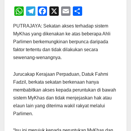
W
T
F
X
E
S
h
el
a
m
h
PUTRAJAYA: Sekatan akses terhadap sistem
at
e
c
ail
ar
MyKhas yang dikenakan ke atas beberapa Ahli
s
gr
e
e
Parlimen berkemungkinan berpunca daripada
A
a
b
faktor tertentu dan tidak dilakukan secara
p
m
o
sewenang-wenangnya.
p
o
k
Jurucakap Kerajaan Perpaduan, Datuk Fahmi
Fadzil, berkata sekatan berkenaan hanya
membabitkan akses kepada peruntukan di bawah
sistem MyKhas dan tidak menjejaskan hak atau
elaun lain yang diterima wakil rakyat melalui
Parlimen.
“Isu ini merujuk kepada peruntukan MyKhas dan