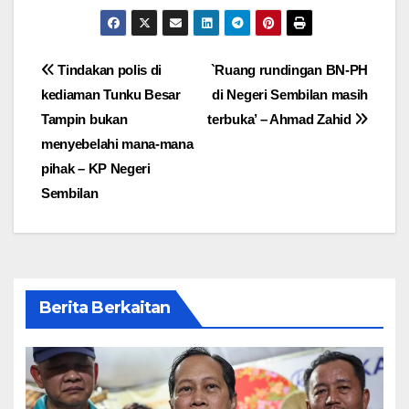
Post
Tindakan polis di
`Ruang rundingan BN-PH
kediaman Tunku Besar
di Negeri Sembilan masih
navigation
Tampin bukan
terbuka’ – Ahmad Zahid
menyebelahi mana-mana
pihak – KP Negeri
Sembilan
Berita Berkaitan