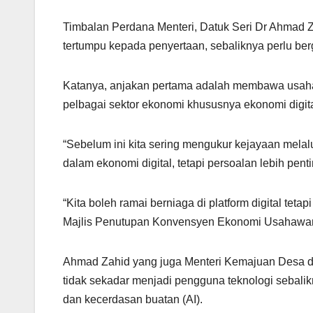
A
a
b
p
m
o
Timbalan Perdana Menteri, Datuk Seri Dr Ahmad Z
p
o
tertumpu kepada penyertaan, sebaliknya perlu berge
k
Katanya, anjakan pertama adalah membawa usaha
pelbagai sektor ekonomi khususnya ekonomi digita
“Sebelum ini kita sering mengukur kejayaan melal
dalam ekonomi digital, tetapi persoalan lebih pent
“Kita boleh ramai berniaga di platform digital tet
Majlis Penutupan Konvensyen Ekonomi Usahawan Bu
Ahmad Zahid yang juga Menteri Kemajuan Desa d
tidak sekadar menjadi pengguna teknologi sebali
dan kecerdasan buatan (AI).