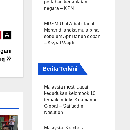
pertahan kedaulatan
negara – KPN
MRSM Ulul Albab Tanah
Merah dijangka mula bina
sebelum April tahun depan
– Asyraf Wajdi
ngani
fiq
Berita Terkini
Malaysia mesti capai
kedudukan kelompok 10
terbaik Indeks Keamanan
Global – Saifuddin
Nasution
Malaysia, Kemboja