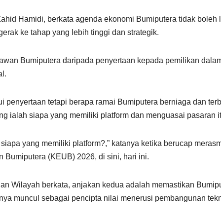
ahid Hamidi, berkata agenda ekonomi Bumiputera tidak boleh l
rak ke tahap yang lebih tinggi dan strategik.
wan Bumiputera daripada penyertaan kepada pemilikan dala
l.
ui penyertaan tetapi berapa ramai Bumiputera berniaga dan terb
ing ialah siapa yang memiliki platform dan menguasai pasaran it
api siapa yang memiliki platform?,” katanya ketika berucap meras
miputera (KEUB) 2026, di sini, hari ini.
an Wilayah berkata, anjakan kedua adalah memastikan Bumip
knya muncul sebagai pencipta nilai menerusi pembangunan tek