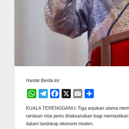
Hantar Berita Ini:
W
T
F
X
E
S
h
el
a
m
h
KUALA TERENGGANU: Tiga anjakan utama membabi
at
e
c
ail
ar
rantaian nilai perlu dilaksanakan bagi memastik
s
gr
e
e
dalam landskap ekonomi moden.