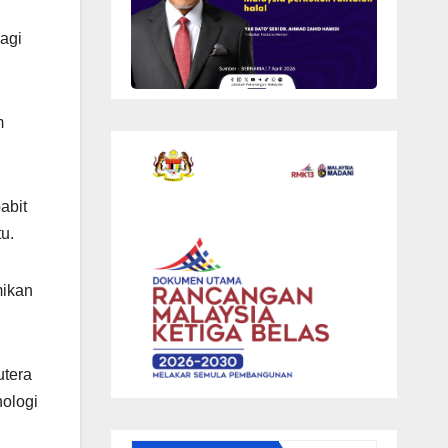
agi
m
abit
u.
mikan
utera
nologi