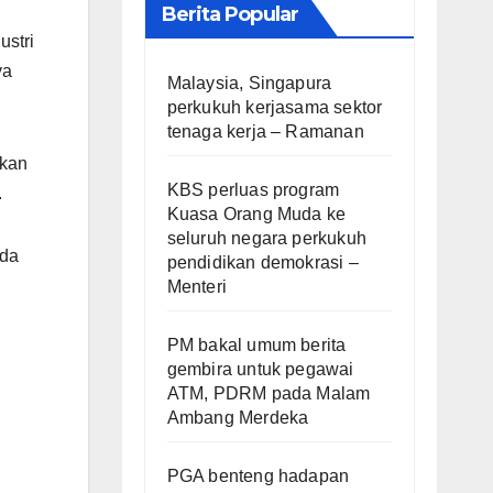
Berita Popular
ustri
ya
Malaysia, Singapura
perkukuh kerjasama sektor
tenaga kerja – Ramanan
tkan
KBS perluas program
.
Kuasa Orang Muda ke
seluruh negara perkukuh
ada
pendidikan demokrasi –
Menteri
PM bakal umum berita
gembira untuk pegawai
ATM, PDRM pada Malam
Ambang Merdeka
PGA benteng hadapan