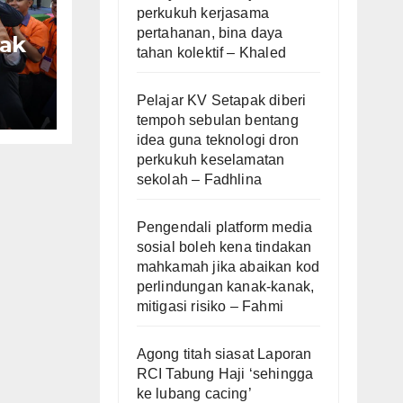
perkukuh kerjasama
pertahanan, bina daya
pak
tahan kolektif – Khaled
g
Pelajar KV Setapak diberi
logi
tempoh sebulan bentang
idea guna teknologi dron
perkukuh keselamatan
na
sekolah – Fadhlina
Pengendali platform media
sosial boleh kena tindakan
mahkamah jika abaikan kod
perlindungan kanak-kanak,
mitigasi risiko – Fahmi
Agong titah siasat Laporan
RCI Tabung Haji ‘sehingga
ke lubang cacing’