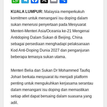
h
el
a
m
h
KUALA LUMPUR:
Malaysia memperkukuh
at
e
c
ail
ar
komitmen untuk menangani isu doping dalam
s
gr
e
e
sukan menerusi penyertaan pada Mesyuarat
A
a
b
Menteri-Menteri Asia/Oceania ke-21 Mengenai
p
m
o
Antidoping Dalam Sukan di Beijing, China
p
o
sebagai persediaan menghadapi pelaksanaan
Kod Anti-Doping Dunia 2027 dan penganjuran
k
beberapa temasya sukan utama.
Menteri Belia dan Sukan Dr Mohammed Taufiq
Johari berkata mesyuarat itu menjadi platform
penting untuk mengukuhkan kerjasama serantau
dalam menangani isu doping dan memastikan
setiap atlet dapat bersaing dalam suasana yang
adil.