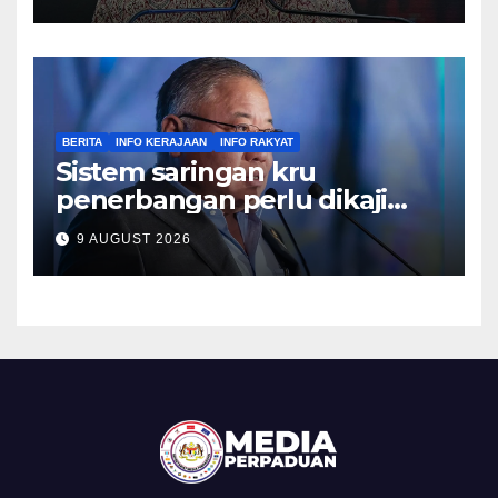
BERITA
INFO KERAJAAN
INFO RAKYAT
Sistem saringan kru
penerbangan perlu dikaji
semula, pulihkan keyakinan
9 AUGUST 2026
penumpang – Tiong