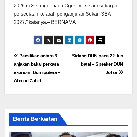
2026 di Selangor pada Ogos ini, selain sebagai
persediaan ke arah penganjuran Sukan SEA
2027,” katanya.– BERNAMA
Post
Pemilikan antara 3
Sidang DUN pada 22 Jun
anjakan bakal perkasa
batal – Speaker DUN
navigation
ekonomi Bumiputera –
Johor
Ahmad Zahid
Berita Berkaitan