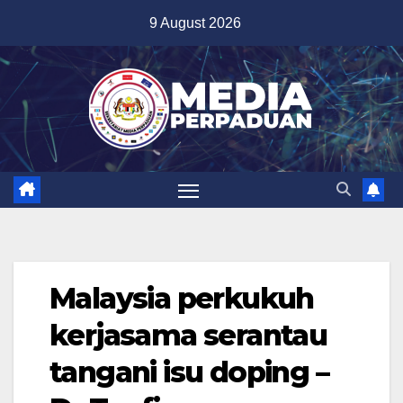
Skip
9 August 2026
to
content
Malaysia perkukuh
kerjasama serantau
tangani isu doping –