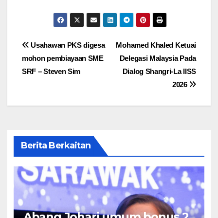
Post
Usahawan PKS digesa
Mohamed Khaled Ketuai
mohon pembiayaan SME
Delegasi Malaysia Pada
navigation
SRF – Steven Sim
Dialog Shangri-La IISS
2026
Berita Berkaitan
Abang Johari umum bonus 2