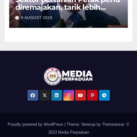
diremajakan, tarik lebih
ramai golongan muda –
8 AUGUST 2026
Saarani
Proudly powered by WordPress
|
Theme: Newsup by
Themeansar
. ©
2023 Media Perpaduan