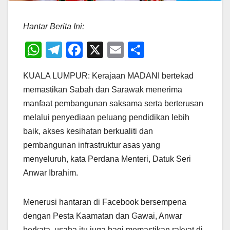
Hantar Berita Ini:
W
T
F
X
E
S
h
el
a
m
h
KUALA LUMPUR: Kerajaan MADANI bertekad
at
e
c
ail
ar
memastikan Sabah dan Sarawak menerima
s
gr
e
e
manfaat pembangunan saksama serta berterusan
A
a
b
melalui penyediaan peluang pendidikan lebih
p
m
o
baik, akses kesihatan berkualiti dan
p
o
pembangunan infrastruktur asas yang
menyeluruh, kata Perdana Menteri, Datuk Seri
k
Anwar Ibrahim.
Menerusi hantaran di Facebook bersempena
dengan Pesta Kaamatan dan Gawai, Anwar
berkata, usaha itu juga bagi memastikan rakyat di