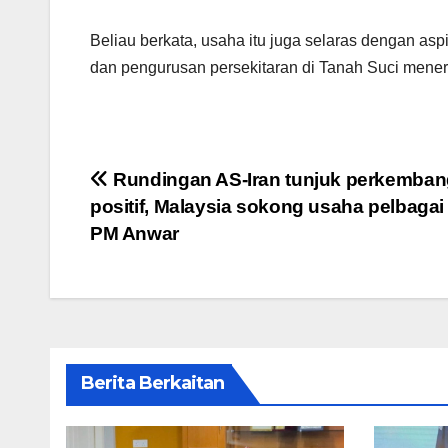
Beliau berkata, usaha itu juga selaras dengan as
dan pengurusan persekitaran di Tanah Suci men
Post
Rundingan AS-Iran tunjuk perkemba
positif, Malaysia sokong usaha pelbagai 
navigation
PM Anwar
Berita Berkaitan