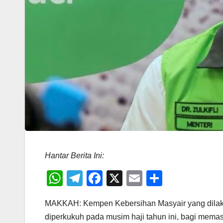
Hantar Berita Ini:
W
T
F
X
E
S
h
el
a
m
h
MAKKAH: Kempen Kebersihan Masyair yang dilaks
at
e
c
ail
ar
diperkukuh pada musim haji tahun ini, bagi memas