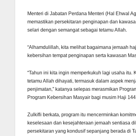
s
gr
e
e
A
a
b
Menteri di Jabatan Perdana Menteri (Hal Ehwal Ag
p
m
o
memastikan persekitaran penginapan dan kawasan
p
o
selari dengan semangat sebagai tetamu Allah.
k
“Alhamdulillah, kita melihat bagaimana jemaah h
kebersihan tempat penginapan serta kawasan Mas
“Tahun ini kita ingin memperkukuh lagi usaha itu
tetamu Allah dihayati, termasuk dalam aspek me
penjimatan,” katanya selepas merasmikan Progr
Program Kebersihan Masyair bagi musim Haji 1447H
Zulkifli berkata, program itu mencerminkan komit
keselesaan dan kesejahteraan jemaah sentiasa dib
persekitaran yang kondusif sepanjang berada di T