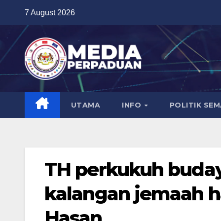
Skip
7 August 2026
to
content
UTAMA
INFO
POLITIK SE
TH perkukuh buday
kalangan jemaah haj
Hasan