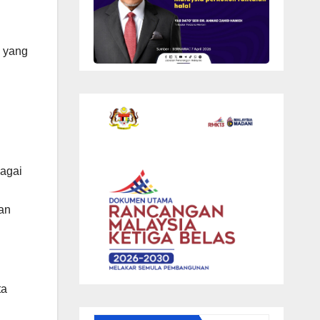
p yang
bagai
an
ta