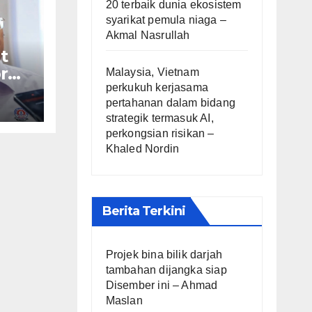
20 terbaik dunia ekosistem
syarikat pemula niaga –
Akmal Nasrullah
t
r
Malaysia, Vietnam
perkukuh kerjasama
pertahanan dalam bidang
af
strategik termasuk AI,
perkongsian risikan –
Khaled Nordin
Berita Terkini
Projek bina bilik darjah
tambahan dijangka siap
Disember ini – Ahmad
Maslan