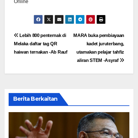
Online
Post
Lebih 800 penternak di
MARA buka pembiayaan
Melaka daftar tag QR
kadet juruterbang,
navigation
haiwan ternakan -Ab Rauf
utamakan pelajar tahfiz
aliran STEM -Asyraf
Berita Berkaitan