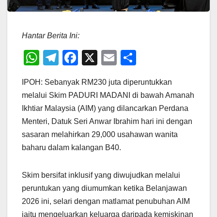
Hantar Berita Ini:
W
T
F
X
E
S
h
el
a
m
h
IPOH: Sebanyak RM230 juta diperuntukkan
at
e
c
ail
ar
melalui Skim PADURI MADANI di bawah Amanah
s
gr
e
e
Ikhtiar Malaysia (AIM) yang dilancarkan Perdana
A
a
b
Menteri, Datuk Seri Anwar Ibrahim hari ini dengan
p
m
o
sasaran melahirkan 29,000 usahawan wanita
p
o
baharu dalam kalangan B40.
k
Skim bersifat inklusif yang diwujudkan melalui
peruntukan yang diumumkan ketika Belanjawan
2026 ini, selari dengan matlamat penubuhan AIM
iaitu mengeluarkan keluarga daripada kemiskinan