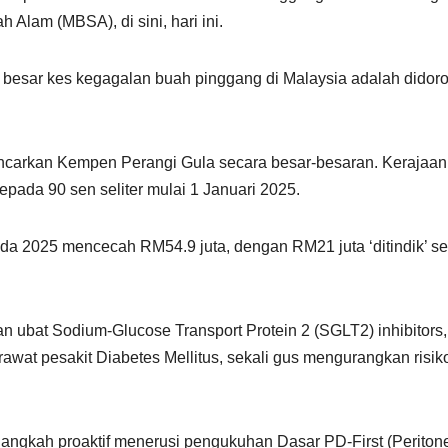
lam (MBSA), di sini, hari ini.
n besar kes kegagalan buah pinggang di Malaysia adalah didor
ncarkan Kempen Perangi Gula secara besar-besaran. Kerajaan 
ada 90 sen seliter mulai 1 Januari 2025.
ada 2025 mencecah RM54.9 juta, dengan RM21 juta ‘ditindik’ se
 ubat Sodium-Glucose Transport Protein 2 (SGLT2) inhibitors,
awat pesakit Diabetes Mellitus, sekali gus mengurangkan risik
angkah proaktif menerusi pengukuhan Dasar PD-First (Periton