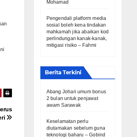
Mohamad
Pengendali platform media
kan
sosial boleh kena tindakan
mahkamah jika abaikan kod
perlindungan kanak-kanak,
mitigasi risiko – Fahmi
ni
Berita Terkini
Abang Johari umum bonus
2 bulan untuk penjawat
awam Sarawak
terus
eri
Keselamatan perlu
diutamakan sebelum guna
teknologi baharu – Gobind