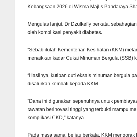
Kebangsaan 2026 di Wisma Majlis Bandaraya Shah A
Mengulas lanjut, Dr Dzulkefly berkata, sebahagia
oleh komplikasi penyakit diabetes.
“Sebab itulah Kementerian Kesihatan (KKM) mela
menaikkan kadar Cukai Minuman Bergula (SSB) kep
“Hasilnya, kutipan duti eksais minuman bergula p
disalurkan kembali kepada KKM.
“Dana ini digunakan sepenuhnya untuk pembiayaan
rawatan berinovasi tinggi yang terbukti mampu mer
komplikasi CKD,” katanya.
Pada masa sama, beliau berkata, KKM mengorak l