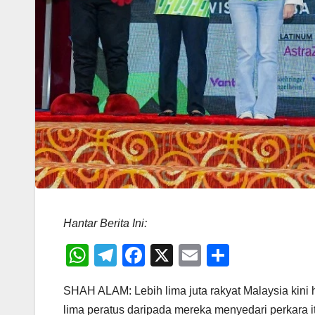
Hantar Berita Ini:
W
T
F
X
E
S
h
el
a
m
h
SHAH ALAM: Lebih lima juta rakyat Malaysia kini
at
e
c
ail
ar
lima peratus daripada mereka menyedari perkara it