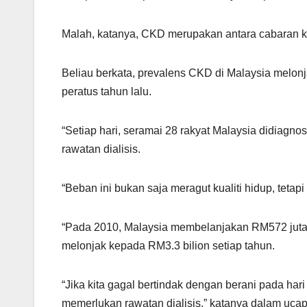
s
gr
e
e
A
a
b
Malah, katanya, CKD merupakan antara cabaran kes
p
m
o
p
o
Beliau berkata, prevalens CKD di Malaysia melonj
k
peratus tahun lalu.
“Setiap hari, seramai 28 rakyat Malaysia didiag
rawatan dialisis.
“Beban ini bukan saja meragut kualiti hidup, tet
“Pada 2010, Malaysia membelanjakan RM572 juta un
melonjak kepada RM3.3 bilion setiap tahun.
“Jika kita gagal bertindak dengan berani pada hari
memerlukan rawatan dialisis,” katanya dalam uc