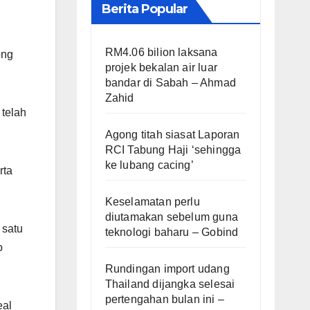
Berita Popular
RM4.06 bilion laksana
ong
projek bekalan air luar
bandar di Sabah – Ahmad
Zahid
telah
Agong titah siasat Laporan
RCI Tabung Haji ‘sehingga
ke lubang cacing’
rta
Keselamatan perlu
diutamakan sebelum guna
 satu
teknologi baharu – Gobind
o
Rundingan import udang
Thailand dijangka selesai
pertengahan bulan ini –
eal