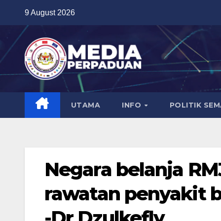
Skip
9 August 2026
to
content
UTAMA
INFO
POLITIK SE
Negara belanja RM3
rawatan penyakit 
-Dr Dzulkefly