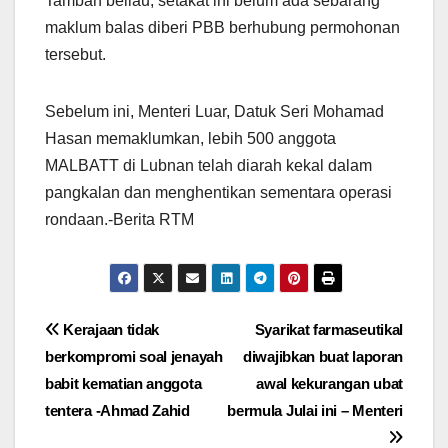
Tambah beliau, setakat ini belum ada sebarang
maklum balas diberi PBB berhubung permohonan
tersebut.
Sebelum ini, Menteri Luar, Datuk Seri Mohamad
Hasan memaklumkan, lebih 500 anggota
MALBATT di Lubnan telah diarah kekal dalam
pangkalan dan menghentikan sementara operasi
rondaan.-Berita RTM
Post
Kerajaan tidak
Syarikat farmaseutikal
berkompromi soal jenayah
diwajibkan buat laporan
navigation
babit kematian anggota
awal kekurangan ubat
tentera -Ahmad Zahid
bermula Julai ini – Menteri