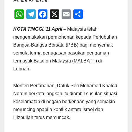
Hantar Berita Ini:
W
T
F
X
E
S
h
el
a
m
h
KOTA TINGGI, 11 April –
Malaysia telah
at
e
c
ail
ar
mengemukakan permohonan kepada Pertubuhan
s
gr
e
e
Bangsa-Bangsa Bersatu (PBB) bagi menyemak
A
a
b
semula terma penugasan pasukan pengaman
p
m
o
termasuk Batalion Malaysia (MALBATT) di
p
o
Lubnan.
k
Menteri Pertahanan, Datuk Seri Mohamed Khaled
Nordin berkata langkah itu diambil susulan situasi
keselamatan di negara berkenaan yang semakin
meruncing apabila konflik antara Israel dan
Hizbullah terus memuncak.