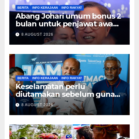
BERITA
INFO KERAJAAN
INFO RAKYAT
Abang Johari umum bonus 2
bulan untuk penjawat awam
Sarawak
8 AUGUST 2026
BERITA
INFO KERAJAAN
INFO RAKYAT
Keselamatan perlu
diutamakan sebelum guna
teknologi baharu – Gobind
8 AUGUST 2026