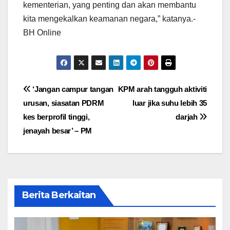
kementerian, yang penting dan akan membantu
kita mengekalkan keamanan negara,” katanya.-
BH Online
Post
‘Jangan campur tangan
KPM arah tangguh aktiviti
urusan, siasatan PDRM
luar jika suhu lebih 35
navigation
kes berprofil tinggi,
darjah
jenayah besar’ – PM
Berita Berkaitan