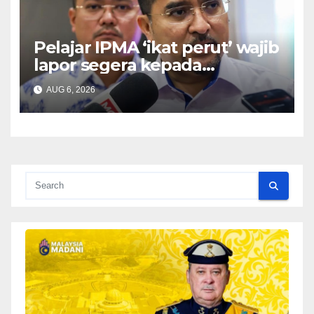
Pelajar IPMA ‘ikat perut’ wajib
lapor segera kepada
Pengarah – Asyraf Wajdi
AUG 6, 2026