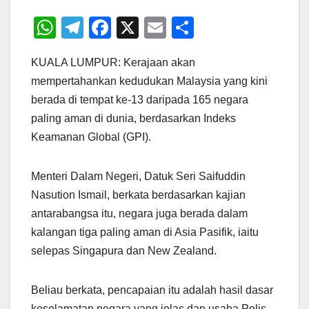
W
T
F
X
E
S
h
el
a
m
h
KUALA LUMPUR: Kerajaan akan
at
e
c
ail
ar
mempertahankan kedudukan Malaysia yang kini
s
gr
e
e
berada di tempat ke-13 daripada 165 negara
A
a
b
paling aman di dunia, berdasarkan Indeks
p
m
o
Keamanan Global (GPI).
p
o
k
Menteri Dalam Negeri, Datuk Seri Saifuddin
Nasution Ismail, berkata berdasarkan kajian
antarabangsa itu, negara juga berada dalam
kalangan tiga paling aman di Asia Pasifik, iaitu
selepas Singapura dan New Zealand.
Beliau berkata, pencapaian itu adalah hasil dasar
keselamatan negara yang jelas dan usaha Polis