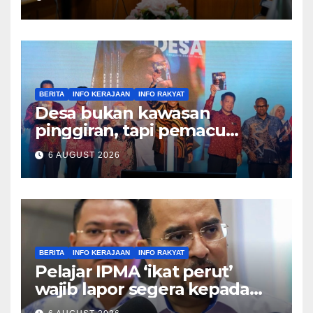
BERITA
INFO KERAJAAN
INFO RAKYAT
Desa bukan kawasan
pinggiran, tapi pemacu
ekonomi negara – Zahid
6 AUGUST 2026
Hamidi
BERITA
INFO KERAJAAN
INFO RAKYAT
Pelajar IPMA ‘ikat perut’
wajib lapor segera kepada
Pengarah – Asyraf Wajdi