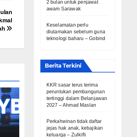
2 bulan untuk penjawat
awam Sarawak
sulan
Akmal
Keselamatan perlu
lah
diutamakan sebelum guna
teknologi baharu – Gobind
Berita Terkini
KKR sasar terus terima
peruntukan pembangunan
tertinggi dalam Belanjawan
2027 – Ahmad Maslan
Perkahwinan tidak daftar
jejas hak anak, kebajikan
dapi
keluarga – Zulkifli