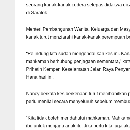
at
e
c
ail
ar
seorang kanak-kanak cedera selepas didakwa dic
s
gr
e
e
di Saratok.
A
a
b
p
m
o
Menteri Pembangunan Wanita, Keluarga dan Masyar
p
o
kanak turut menziarahi kanak-kanak perempuan beru
k
“Pelindung kita sudah mengendalikan kes ini. Kan
mahkamah berhubung penjagaan sementara,” kata
Prihatin Kempen Keselamatan Jalan Raya Penyer
Hana hari ini.
Nancy berkata kes berkenaan turut membabitkan 
perlu menilai secara menyeluruh sebelum membua
“Kita tidak boleh mendahului mahkamah. Mahkam
ibu untuk menjaga anak itu. Jika perlu kita juga a