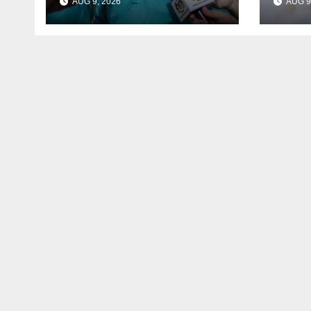
AUG 9, 2026
AUG 9
tertinggi dalam
kelu
Belanjawan 2027 –
Ahmad Maslan