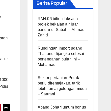
Berita Popular
M
RM4.06 bilion laksana
projek bekalan air luar
bandar di Sabah – Ahmad
Zahid
poran
Rundingan import udang
Thailand dijangka selesai
ya ke
pertengahan bulan ini –
Mohamad
Sektor pertanian Perak
 1000
perlu diremajakan, tarik
Polis
lebih ramai golongan muda
– Saarani
Abang Johari umum bonus