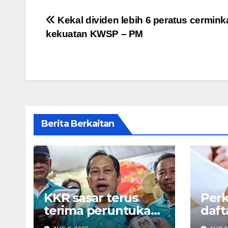
Post
Kekal dividen lebih 6 peratus cermink
kekuatan KWSP – PM
navigation
Berita Berkaitan
KKR sasar terus
Perk
terima peruntukan
daft
pembangunan
anak