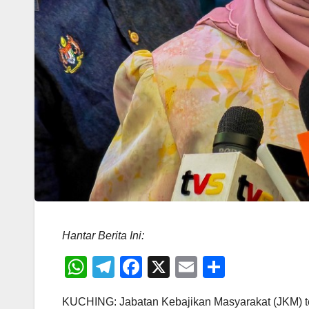
Hantar Berita Ini:
W
T
F
X
E
S
h
el
a
m
h
KUCHING: Jabatan Kebajikan Masyarakat (JKM) t