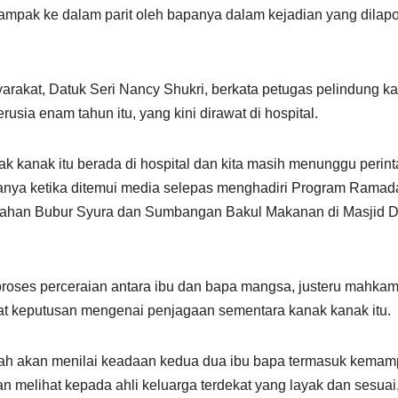
ampak ke dalam parit oleh bapanya dalam kejadian yang dilap
akat, Datuk Seri Nancy Shukri, berkata petugas pelindung k
sia enam tahun itu, yang kini dirawat di hospital.
ak kanak itu berada di hospital dan kita masih menunggu perin
nya ketika ditemui media selepas menghadiri Program Ramad
ahan Bubur Syura dan Sumbangan Bakul Makanan di Masjid D
proses perceraian antara ibu dan bapa mangsa, justeru mahka
t keputusan mengenai penjagaan sementara kanak kanak itu.
ah akan menilai keadaan kedua dua ibu bapa termasuk kema
kan melihat kepada ahli keluarga terdekat yang layak dan sesuai,