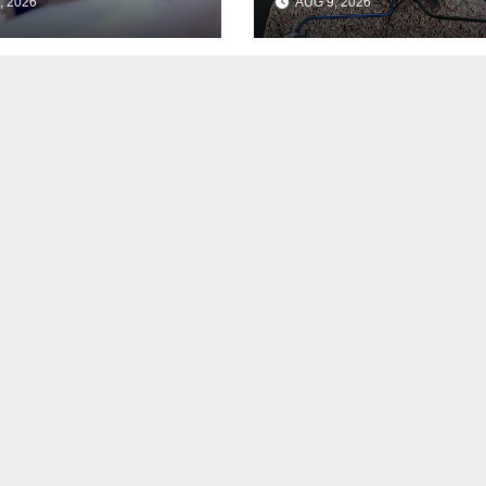
, 2026
AUG 9, 2026
arga – Zulkifli
kesusahan – Sim