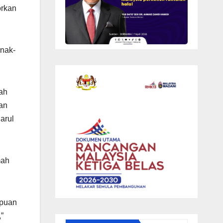
orkan
anak-
tah
an
arul
mah
mpuan
”