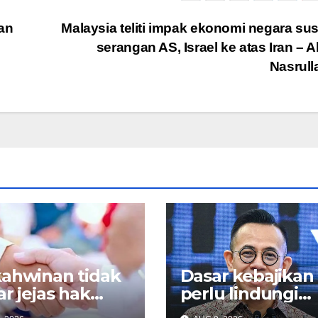
an
Malaysia teliti impak ekonomi negara su
serangan AS, Israel ke atas Iran – 
Nasrul
ahwinan tidak
Dasar kebajikan
ar jejas hak
perlu lindungi
, kebajikan
rakyat ketika ha