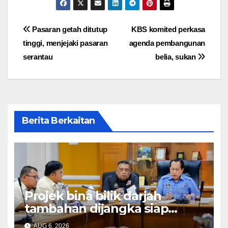
Post
Pasaran getah ditutup
KBS komited perkasa
tinggi, menjejaki pasaran
agenda pembangunan
navigation
serantau
belia, sukan
Berita Berkaitan
Projek bina bilik darjah
tambahan dijangka siap
Disember ini – Ahmad Maslan
AUG 6, 2026