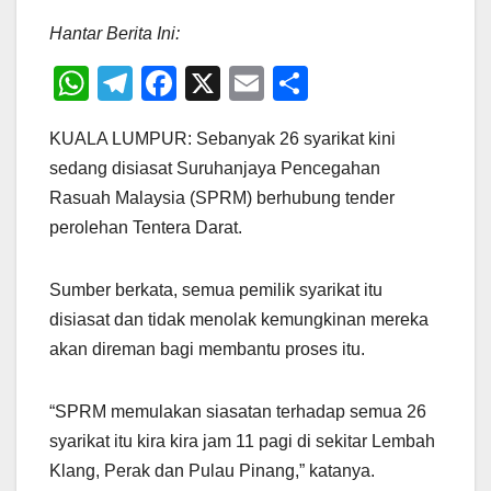
Hantar Berita Ini:
W
T
F
X
E
S
h
el
a
m
h
KUALA LUMPUR: Sebanyak 26 syarikat kini
at
e
c
ail
ar
sedang disiasat Suruhanjaya Pencegahan
s
gr
e
e
Rasuah Malaysia (SPRM) berhubung tender
A
a
b
perolehan Tentera Darat.
p
m
o
p
o
Sumber berkata, semua pemilik syarikat itu
k
disiasat dan tidak menolak kemungkinan mereka
akan direman bagi membantu proses itu.
“SPRM memulakan siasatan terhadap semua 26
syarikat itu kira kira jam 11 pagi di sekitar Lembah
Klang, Perak dan Pulau Pinang,” katanya.