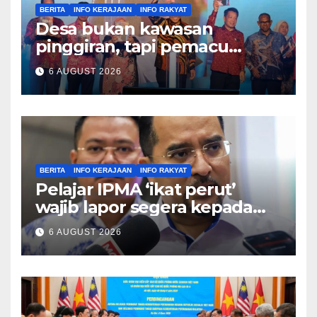
BERITA
INFO KERAJAAN
INFO RAKYAT
Desa bukan kawasan
pinggiran, tapi pemacu
ekonomi negara – Zahid
6 AUGUST 2026
Hamidi
BERITA
INFO KERAJAAN
INFO RAKYAT
Pelajar IPMA ‘ikat perut’
wajib lapor segera kepada
Pengarah – Asyraf Wajdi
6 AUGUST 2026