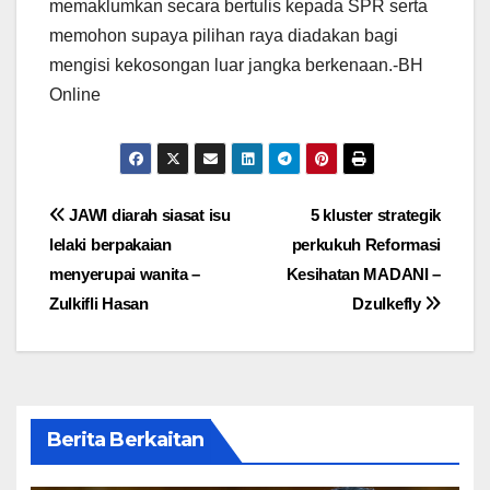
memaklumkan secara bertulis kepada SPR serta
memohon supaya pilihan raya diadakan bagi
mengisi kekosongan luar jangka berkenaan.-BH
Online
Post
JAWI diarah siasat isu
5 kluster strategik
lelaki berpakaian
perkukuh Reformasi
navigation
menyerupai wanita –
Kesihatan MADANI –
Zulkifli Hasan
Dzulkefly
Berita Berkaitan