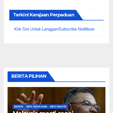
Terkini Kerajaan Perpaduan
Klik Sini Untuk Langgan/Subscribe Notifikasi
BERITA PILIHAN
BERITA
INFO KERAJAAN
INFO RAKYAT