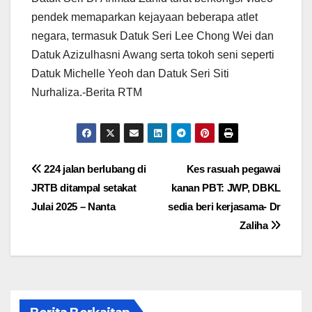
pendek memaparkan kejayaan beberapa atlet
negara, termasuk Datuk Seri Lee Chong Wei dan
Datuk Azizulhasni Awang serta tokoh seni seperti
Datuk Michelle Yeoh dan Datuk Seri Siti
Nurhaliza.-Berita RTM
Post
224 jalan berlubang di
Kes rasuah pegawai
JRTB ditampal setakat
kanan PBT: JWP, DBKL
navigation
Julai 2025 – Nanta
sedia beri kerjasama- Dr
Zaliha