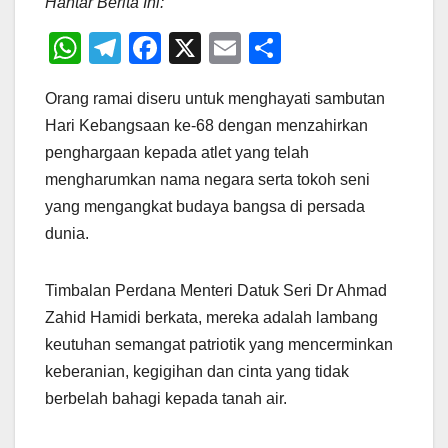
Hantar Berita Ini:
W
T
F
X
E
S
h
el
a
m
h
Orang ramai diseru untuk menghayati sambutan
at
e
c
ail
ar
Hari Kebangsaan ke-68 dengan menzahirkan
s
gr
e
e
penghargaan kepada atlet yang telah
A
a
b
mengharumkan nama negara serta tokoh seni
p
m
o
yang mengangkat budaya bangsa di persada
p
o
dunia.
k
Timbalan Perdana Menteri Datuk Seri Dr Ahmad
Zahid Hamidi berkata, mereka adalah lambang
keutuhan semangat patriotik yang mencerminkan
keberanian, kegigihan dan cinta yang tidak
berbelah bahagi kepada tanah air.