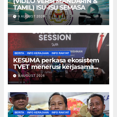
(VIDEO VERSI MANDARIN &
TAMIL) ISU-ISU SEMASA
9 AUGUST 2026
BERITA
INFO KERAJAAN
INFO RAKYAT
KESUMA perkasa ekosistem
TVET menerusi kerjasama
ADTEC-ITE Singapura –
9 AUGUST 2026
Ramanan
BERITA
INFO KERAJAAN
INFO RAKYAT