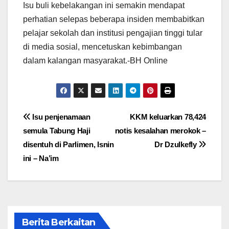
Isu buli kebelakangan ini semakin mendapat
perhatian selepas beberapa insiden membabitkan
pelajar sekolah dan institusi pengajian tinggi tular
di media sosial, mencetuskan kebimbangan
dalam kalangan masyarakat.-BH Online
Post
Isu penjenamaan
KKM keluarkan 78,424
semula Tabung Haji
notis kesalahan merokok –
navigation
disentuh di Parlimen, Isnin
Dr Dzulkefly
ini – Na’im
Berita Berkaitan