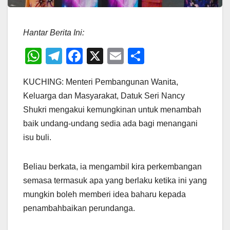
Hantar Berita Ini:
W
T
F
X
E
S
h
el
a
m
h
KUCHING: Menteri Pembangunan Wanita,
at
e
c
ail
ar
Keluarga dan Masyarakat, Datuk Seri Nancy
s
gr
e
e
Shukri mengakui kemungkinan untuk menambah
A
a
b
baik undang-undang sedia ada bagi menangani
p
m
o
isu buli.
p
o
k
Beliau berkata, ia mengambil kira perkembangan
semasa termasuk apa yang berlaku ketika ini yang
mungkin boleh memberi idea baharu kepada
penambahbaikan perundanga.