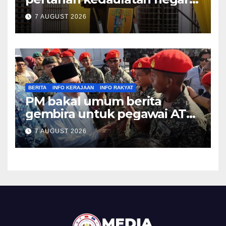
– KPN
7 AUGUST 2026
BERITA
INFO KERAJAAN
INFO RAKYAT
PM bakal umum berita
gembira untuk pegawai ATM,
PDRM pada Malam Ambang
7 AUGUST 2026
Merdeka