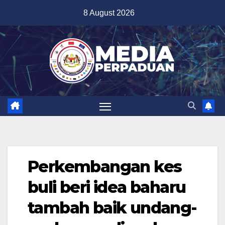
Skip
8 August 2026
to
content
Perkembangan kes
buli beri idea baharu
tambah baik undang-