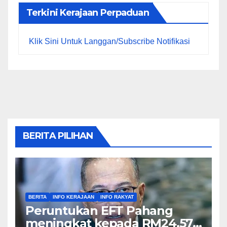
Terkini Kerajaan Perpaduan
Klik Sini Untuk Langgan/Subscribe Notifikasi
BERITA PILIHAN
BERITA
INFO KERAJAAN
INFO RAKYAT
Peruntukan EFT Pahang
meningkat kepada RM24.57