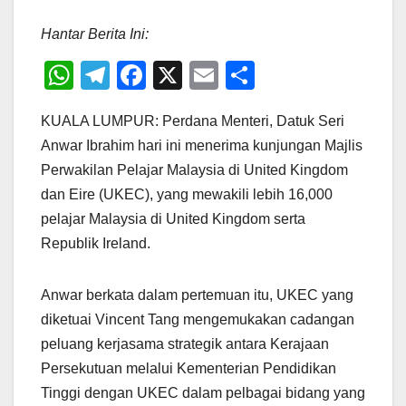
Hantar Berita Ini:
W
T
F
X
E
S
h
el
a
m
h
KUALA LUMPUR: Perdana Menteri, Datuk Seri
at
e
c
ail
ar
Anwar Ibrahim hari ini menerima kunjungan Majlis
s
gr
e
e
Perwakilan Pelajar Malaysia di United Kingdom
A
a
b
dan Eire (UKEC), yang mewakili lebih 16,000
p
m
o
pelajar Malaysia di United Kingdom serta
p
o
Republik Ireland.
k
Anwar berkata dalam pertemuan itu, UKEC yang
diketuai Vincent Tang mengemukakan cadangan
peluang kerjasama strategik antara Kerajaan
Persekutuan melalui Kementerian Pendidikan
Tinggi dengan UKEC dalam pelbagai bidang yang