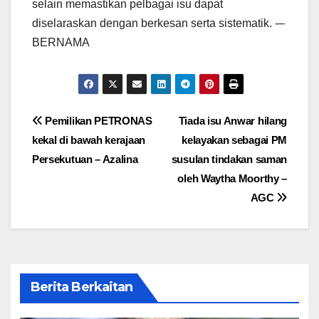
selain memastikan pelbagai isu dapat
diselaraskan dengan berkesan serta sistematik. -–
BERNAMA
Post
Pemilikan PETRONAS
Tiada isu Anwar hilang
kekal di bawah kerajaan
kelayakan sebagai PM
navigation
Persekutuan – Azalina
susulan tindakan saman
oleh Waytha Moorthy –
AGC
Berita Berkaitan