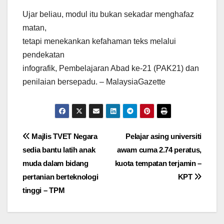
Ujar beliau, modul itu bukan sekadar menghafaz
matan,
tetapi menekankan kefahaman teks melalui
pendekatan
infografik, Pembelajaran Abad ke-21 (PAK21) dan
penilaian bersepadu. – MalaysiaGazette
Post
Majlis TVET Negara
Pelajar asing universiti
sedia bantu latih anak
awam cuma 2.74 peratus,
navigation
muda dalam bidang
kuota tempatan terjamin –
pertanian berteknologi
KPT
tinggi – TPM