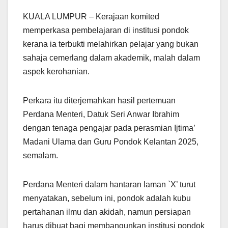
h
el
a
m
h
KUALA LUMPUR – Kerajaan komited
at
e
c
ail
ar
memperkasa pembelajaran di institusi pondok
s
gr
e
e
kerana ia terbukti melahirkan pelajar yang bukan
A
a
b
sahaja cemerlang dalam akademik, malah dalam
p
m
o
aspek kerohanian.
p
o
k
Perkara itu diterjemahkan hasil pertemuan
Perdana Menteri, Datuk Seri Anwar Ibrahim
dengan tenaga pengajar pada perasmian Ijtima’
Madani Ulama dan Guru Pondok Kelantan 2025,
semalam.
Perdana Menteri dalam hantaran laman `X’ turut
menyatakan, sebelum ini, pondok adalah kubu
pertahanan ilmu dan akidah, namun persiapan
harus dibuat bagi membangunkan institusi pondok