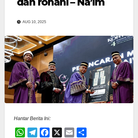
dan rohani – Na’im
AUG 10, 2025
Hantar Berita Ini:
W
T
F
X
E
S