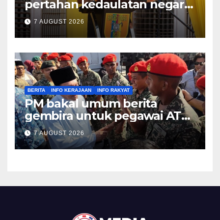
pertahan kedaulatan negara
– KPN
7 AUGUST 2026
BERITA
INFO KERAJAAN
INFO RAKYAT
PM bakal umum berita
gembira untuk pegawai ATM,
PDRM pada Malam Ambang
7 AUGUST 2026
Merdeka