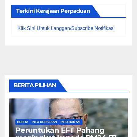
Terkini Kerajaan Perpaduan
Klik Sini Untuk Langgan/Subscribe Notifikasi
BERITA PILIHAN
BERITA
INFO KERAJAAN
INFO RAKYAT
Peruntukan EFT Pahang