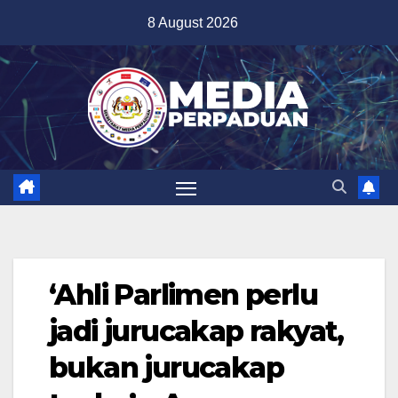
Skip
8 August 2026
to
content
‘Ahli Parlimen perlu
jadi jurucakap rakyat,
bukan jurucakap