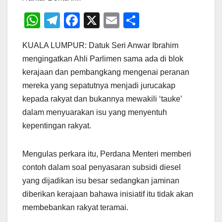
W
T
F
X
E
S
h
el
a
m
h
KUALA LUMPUR: Datuk Seri Anwar Ibrahim
at
e
c
ail
ar
mengingatkan Ahli Parlimen sama ada di blok
s
gr
e
e
kerajaan dan pembangkang mengenai peranan
A
a
b
mereka yang sepatutnya menjadi jurucakap
p
m
o
kepada rakyat dan bukannya mewakili ‘tauke’
p
o
dalam menyuarakan isu yang menyentuh
kepentingan rakyat.
k
Mengulas perkara itu, Perdana Menteri memberi
contoh dalam soal penyasaran subsidi diesel
yang dijadikan isu besar sedangkan jaminan
diberikan kerajaan bahawa inisiatif itu tidak akan
membebankan rakyat teramai.