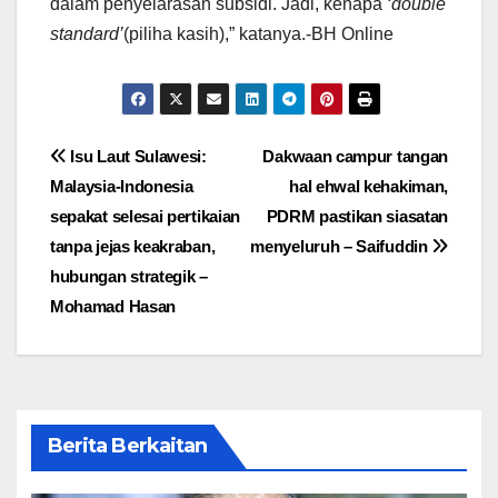
dalam penyelarasan subsidi. Jadi, kenapa
‘double
standard’
(piliha kasih),” katanya.-BH Online
Post
Isu Laut Sulawesi:
Dakwaan campur tangan
Malaysia-Indonesia
hal ehwal kehakiman,
navigation
sepakat selesai pertikaian
PDRM pastikan siasatan
tanpa jejas keakraban,
menyeluruh – Saifuddin
hubungan strategik –
Mohamad Hasan
Berita Berkaitan