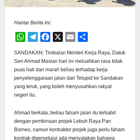
Hantar Berita Ini:
W
T
F
X
E
S
h
el
a
m
h
SANDAKAN: Timbalan Menteri Kerja Raya, Datuk
at
e
c
ail
ar
Seri Ahmad Maslan hari ini meluahkan rasa tidak
s
gr
e
e
puas hati dan marah beliau terhadap kerja
A
a
b
penyelenggaraan jalan dari Telupid ke Sandakan
p
m
o
yang teruk, yang boleh menyusahkan rakyat
p
o
negeri itu.
k
Ahmad berkata, beliau faham jalan itu terbabit
dengan pembinaan projek Lebuh Raya Pan
Borneo, namun kontraktor projek juga perlu faham
kontrak dipersetujui ada menyatakan bahawa