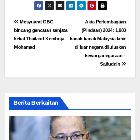
Post
Mesyuarat GBC
Akta Perlembagaan
bincang gencatan senjata
(Pindaan) 2024: 1,980
navigation
kekal Thailand-Kemboja –
kanak-kanak Malaysia lahir
Mohamad
di luar negara diluluskan
kewarganegaraan –
Saifuddin
Berita Berkaitan