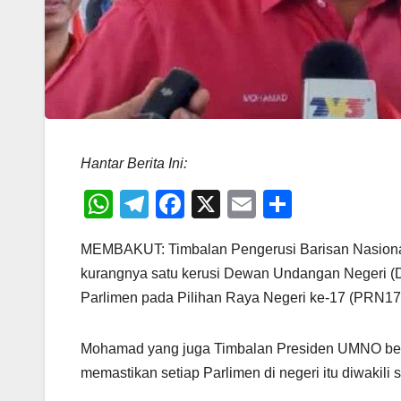
Hantar Berita Ini:
W
T
F
X
E
S
h
el
a
m
h
MEMBAKUT: Timbalan Pengerusi Barisan Nasiona
at
e
c
ail
ar
kurangnya satu kerusi Dewan Undangan Negeri (
s
gr
e
e
Parlimen pada Pilihan Raya Negeri ke-17 (PRN17
A
a
b
p
m
o
Mohamad yang juga Timbalan Presiden UMNO ber
p
o
memastikan setiap Parlimen di negeri itu diwakili