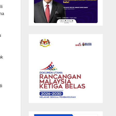
li
ana
u
uk
di