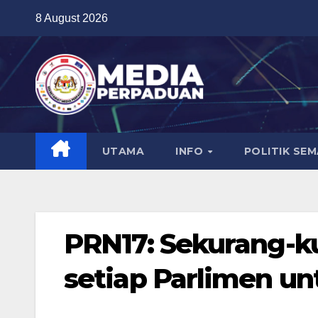
Skip
8 August 2026
to
content
UTAMA
INFO
POLITIK SE
PRN17: Sekurang-k
setiap Parlimen u