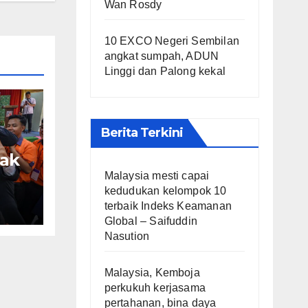
Wan Rosdy
10 EXCO Negeri Sembilan
angkat sumpah, ADUN
Linggi dan Palong kekal
Berita Terkini
pak
Malaysia mesti capai
g
kedudukan kelompok 10
terbaik Indeks Keamanan
logi
Global – Saifuddin
Nasution
na
Malaysia, Kemboja
perkukuh kerjasama
pertahanan, bina daya