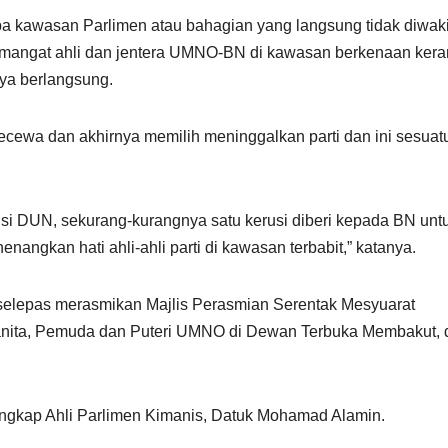
a kawasan Parlimen atau bahagian yang langsung tidak diwaki
emangat ahli dan jentera UMNO-BN di kawasan berkenaan ker
aya berlangsung.
kecewa dan akhirnya memilih meninggalkan parti dan ini sesuat
usi DUN, sekurang-kurangnya satu kerusi diberi kepada BN unt
nangkan hati ahli-ahli parti di kawasan terbabit,” katanya.
a selepas merasmikan Majlis Perasmian Serentak Mesyuarat
nita, Pemuda dan Puteri UMNO di Dewan Terbuka Membakut, 
rangkap Ahli Parlimen Kimanis, Datuk Mohamad Alamin.