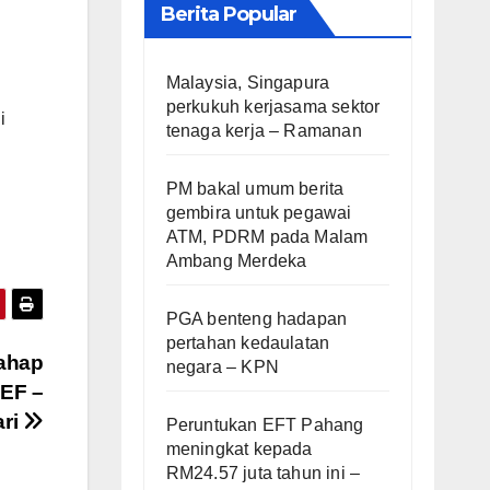
Berita Popular
Malaysia, Singapura
perkukuh kerjasama sektor
i
tenaga kerja – Ramanan
PM bakal umum berita
gembira untuk pegawai
ATM, PDRM pada Malam
Ambang Merdeka
PGA benteng hadapan
pertahan kedaulatan
tahap
negara – KPN
DEF –
ari
Peruntukan EFT Pahang
meningkat kepada
RM24.57 juta tahun ini –