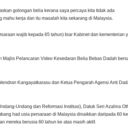
ejaskan golongan belia kerana saya percaya kita tidak ada
 mahu kerja dan itu masalah kita sekarang di Malaysia.
rsaraan wajib kepada 65 tahun) biar Kabinet dan kementerian 
n Majlis Pelancaran Video Kesedaran Belia Bebas Dadah ber
gulendran Kangayatkarasu dan Ketua Pengarah Agensi Anti Da
Undang-Undang dan Reformasi Institusi), Datuk Seri Azalina O
mbang had usia persaraan di Malaysia dinaikkan daripada 60 k
n mereka berusia 60 tahun ke atas masih aktif.