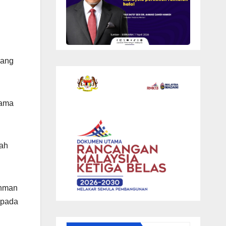
yang
sama
dah
thman
epada