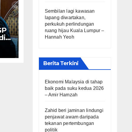
Sembilan lagi kawasan
lapang diwartakan,
perkukuh perlindungan
GP
ruang hijau Kuala Lumpur –
di
Hannah Yeoh
– PM
Berita Terkini
Ekonomi Malaysia di tahap
baik pada suku kedua 2026
– Amir Hamzah
Zahid beri jaminan lindungi
penjawat awam daripada
tekanan pertembungan
politik