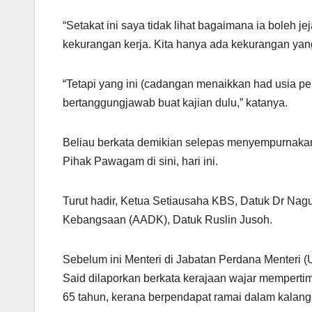
p
o
k
“Setakat ini saya tidak lihat bagaimana ia boleh j
kekurangan kerja. Kita hanya ada kekurangan yang
“Tetapi yang ini (cadangan menaikkan had usia pe
bertanggungjawab buat kajian dulu,” katanya.
Beliau berkata demikian selepas menyempurnaka
Pihak Pawagam di sini, hari ini.
Turut hadir, Ketua Setiausaha KBS, Datuk Dr Na
Kebangsaan (AADK), Datuk Ruslin Jusoh.
Sebelum ini Menteri di Jabatan Perdana Menteri (
Said dilaporkan berkata kerajaan wajar memperti
65 tahun, kerana berpendapat ramai dalam kalanga