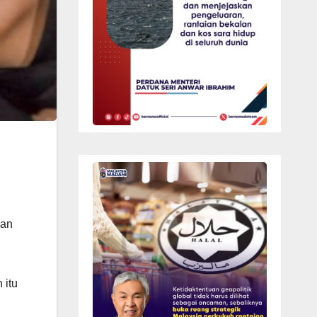
gan
 itu