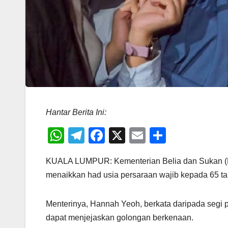
Hantar Berita Ini:
W
T
F
X
E
S
h
el
a
m
h
KUALA LUMPUR: Kementerian Belia dan Sukan (
at
e
c
ail
ar
menaikkan had usia persaraan wajib kepada 65 ta
s
gr
e
e
A
a
b
Menterinya, Hannah Yeoh, berkata daripada segi p
p
m
o
dapat menjejaskan golongan berkenaan.