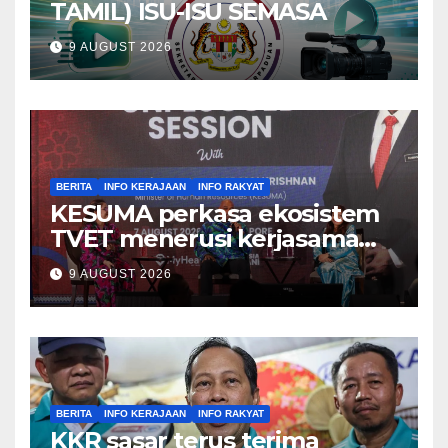
TAMIL) ISU-ISU SEMASA
9 AUGUST 2026
BERITA
INFO KERAJAAN
INFO RAKYAT
KESUMA perkasa ekosistem
TVET menerusi kerjasama
ADTEC-ITE Singapura –
9 AUGUST 2026
Ramanan
BERITA
INFO KERAJAAN
INFO RAKYAT
KKR sasar terus terima