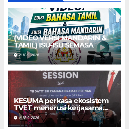
(VIDEO VERSI MANDARIN &
TAMIL) ISU-ISU SEMASA
AUG 9, 2026
KESUMA perkasa ekosistem
TVET menerusi kerjasama
ADTEC-ITE Singapura –
AUG 9, 2026
Ramanan