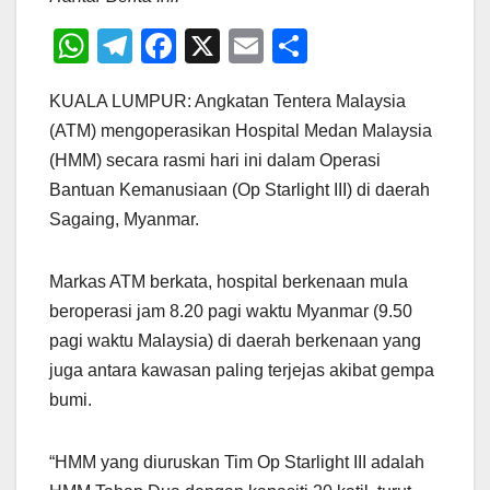
W
T
F
X
E
S
h
el
a
m
h
KUALA LUMPUR: Angkatan Tentera Malaysia
at
e
c
ail
ar
(ATM) mengoperasikan Hospital Medan Malaysia
s
gr
e
e
(HMM) secara rasmi hari ini dalam Operasi
A
a
b
Bantuan Kemanusiaan (Op Starlight III) di daerah
p
m
o
Sagaing, Myanmar.
p
o
k
Markas ATM berkata, hospital berkenaan mula
beroperasi jam 8.20 pagi waktu Myanmar (9.50
pagi waktu Malaysia) di daerah berkenaan yang
juga antara kawasan paling terjejas akibat gempa
bumi.
“HMM yang diuruskan Tim Op Starlight III adalah