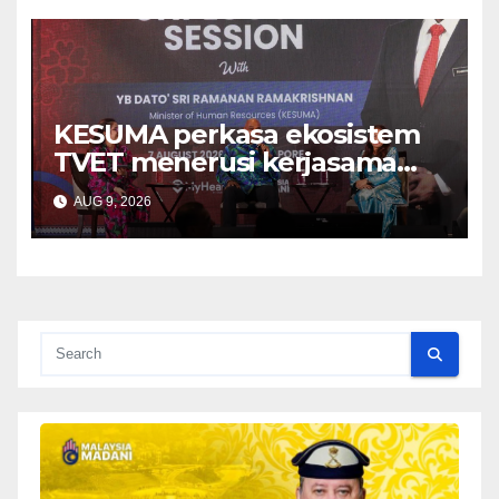
KESUMA perkasa ekosistem
TVET menerusi kerjasama
ADTEC-ITE Singapura –
AUG 9, 2026
Ramanan