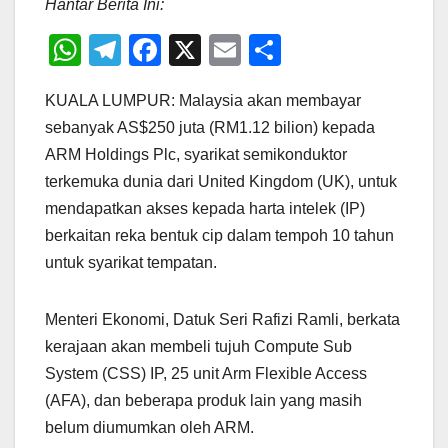
Hantar Berita Ini:
W
T
F
X
E
S
h
el
a
m
h
KUALA LUMPUR: Malaysia akan membayar
at
e
c
ail
ar
sebanyak AS$250 juta (RM1.12 bilion) kepada
s
gr
e
e
ARM Holdings Plc, syarikat semikonduktor
A
a
b
terkemuka dunia dari United Kingdom (UK), untuk
p
m
o
mendapatkan akses kepada harta intelek (IP)
p
o
berkaitan reka bentuk cip dalam tempoh 10 tahun
untuk syarikat tempatan.
k
Menteri Ekonomi, Datuk Seri Rafizi Ramli, berkata
kerajaan akan membeli tujuh Compute Sub
System (CSS) IP, 25 unit Arm Flexible Access
(AFA), dan beberapa produk lain yang masih
belum diumumkan oleh ARM.