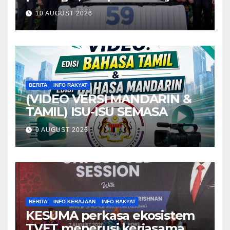
naik kapal – Mohamad
10 AUGUST 2026
BERITA
INFO RAKYAT
(VIDEO VERSI MANDARIN &
TAMIL) ISU-ISU SEMASA
9 AUGUST 2026
BERITA
INFO KERAJAAN
INFO RAKYAT
KESUMA perkasa ekosistem
TVET menerusi kerjasama