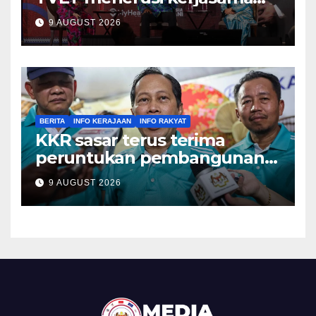
ADTEC-ITE Singapura –
9 AUGUST 2026
Ramanan
BERITA
INFO KERAJAAN
INFO RAKYAT
KKR sasar terus terima
peruntukan pembangunan
tertinggi dalam Belanjawan
9 AUGUST 2026
2027 – Ahmad Maslan