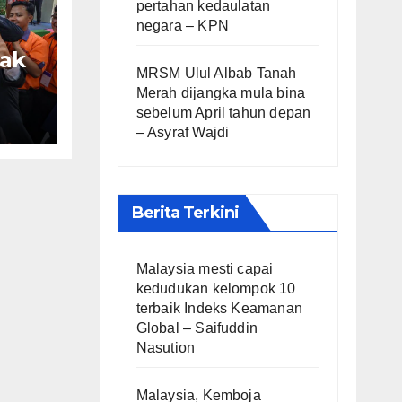
pertahan kedaulatan
negara – KPN
pak
MRSM Ulul Albab Tanah
Merah dijangka mula bina
g
sebelum April tahun depan
logi
– Asyraf Wajdi
na
Berita Terkini
Malaysia mesti capai
kedudukan kelompok 10
terbaik Indeks Keamanan
Global – Saifuddin
Nasution
Malaysia, Kemboja