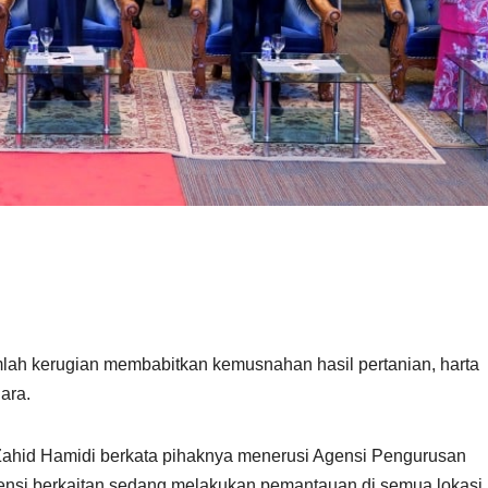
h kerugian membabitkan kemusnahan hasil pertanian, harta
gara.
Zahid Hamidi berkata pihaknya menerusi Agensi Pengurusan
i berkaitan sedang melakukan pemantauan di semua lokasi b