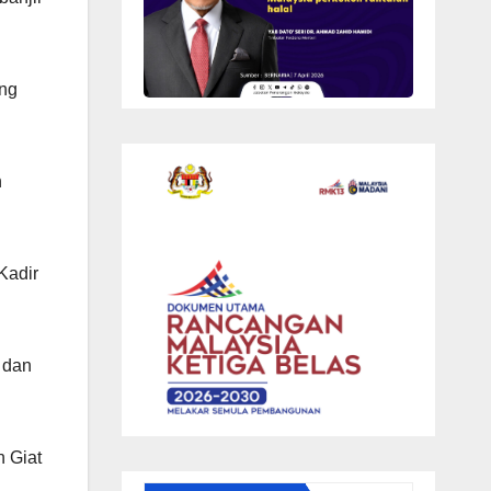
ang
n
Kadir
 dan
 Giat