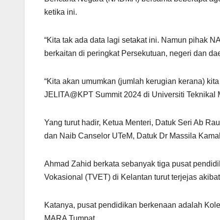
p
o
ketika ini.
k
“Kita tak ada data lagi setakat ini. Namun pihak
berkaitan di peringkat Persekutuan, negeri dan da
“Kita akan umumkan (jumlah kerugian kerana) kit
JELITA@KPT Summit 2024 di Universiti Teknikal Mal
Yang turut hadir, Ketua Menteri, Datuk Seri Ab Ra
dan Naib Canselor UTeM, Datuk Dr Massila Kamal
Ahmad Zahid berkata sebanyak tiga pusat pendid
Vokasional (TVET) di Kelantan turut terjejas akibat
Katanya, pusat pendidikan berkenaan adalah Kol
MARA Tumpat.