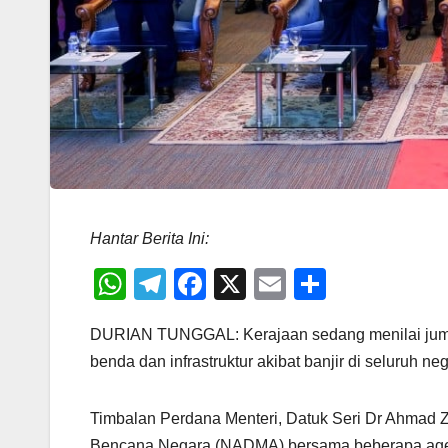
Hantar Berita Ini:
W
T
F
X
E
S
h
el
a
m
h
DURIAN TUNGGAL: Kerajaan sedang menilai jumla
at
e
c
ail
ar
benda dan infrastruktur akibat banjir di seluruh ne
s
gr
e
e
A
a
b
Timbalan Perdana Menteri, Datuk Seri Dr Ahmad 
p
m
o
Bencana Negara (NADMA) bersama beberapa agens