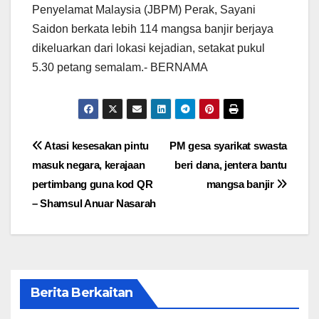
Penyelamat Malaysia (JBPM) Perak, Sayani
Saidon berkata lebih 114 mangsa banjir berjaya
dikeluarkan dari lokasi kejadian, setakat pukul
5.30 petang semalam.- BERNAMA
Post
Atasi kesesakan pintu
PM gesa syarikat swasta
masuk negara, kerajaan
beri dana, jentera bantu
navigation
pertimbang guna kod QR
mangsa banjir
– Shamsul Anuar Nasarah
Berita Berkaitan