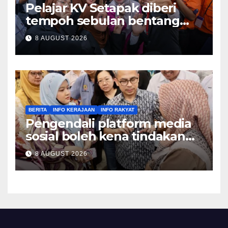
Pelajar KV Setapak diberi
tempoh sebulan bentang
idea guna teknologi dron
8 AUGUST 2026
perkukuh keselamatan
sekolah – Fadhlina
BERITA
INFO KERAJAAN
INFO RAKYAT
Pengendali platform media
sosial boleh kena tindakan
mahkamah jika abaikan kod
8 AUGUST 2026
perlindungan kanak-kanak,
mitigasi risiko – Fahmi