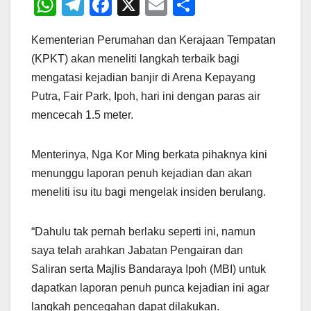
W
T
F
X
E
S
h
el
a
m
h
Kementerian Perumahan dan Kerajaan Tempatan
at
e
c
ail
ar
(KPKT) akan meneliti langkah terbaik bagi
s
gr
e
e
mengatasi kejadian banjir di Arena Kepayang
A
a
b
Putra, Fair Park, Ipoh, hari ini dengan paras air
p
m
o
mencecah 1.5 meter.
p
o
k
Menterinya, Nga Kor Ming berkata pihaknya kini
menunggu laporan penuh kejadian dan akan
meneliti isu itu bagi mengelak insiden berulang.
“Dahulu tak pernah berlaku seperti ini, namun
saya telah arahkan Jabatan Pengairan dan
Saliran serta Majlis Bandaraya Ipoh (MBI) untuk
dapatkan laporan penuh punca kejadian ini agar
langkah pencegahan dapat dilakukan.