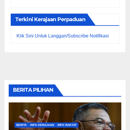
Terkini Kerajaan Perpaduan
Klik Sini Untuk Langgan/Subscribe Notifikasi
BERITA PILIHAN
BERITA
INFO KERAJAAN
INFO RAKYAT