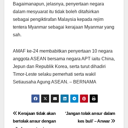
Bagaimanapun, jelasnya, penyertaan negara
dalam mesyuarat itu tidak boleh ditafsirkan
sebagai pengiktirafan Malaysia kepada rejim
tentera Myanmar sebagai kerajaan Myanmar yang
sah.
AMAF ke-24 membabitkan penyertaan 10 negara
anggota ASEAN bersama negara APT iaitu China,
Jepun dan Republik Korea, serta turut dihadiri
Timor-Leste selaku pemerhati serta wakil
Setiausaha Agung ASEAN. – BERNAMA
Post
Kerajaan tidak akan
‘Jangan tolak ansur dalam
bertolak ansur dengan
kes buli’ – Anwar
navigation