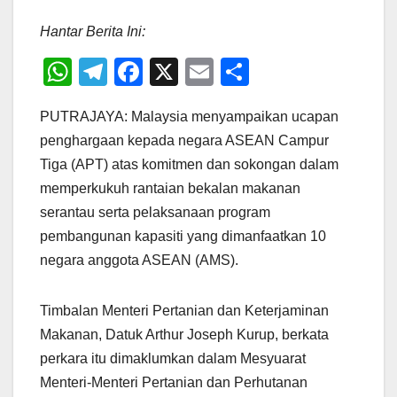
Hantar Berita Ini:
W
T
F
X
E
S
h
el
a
m
h
PUTRAJAYA: Malaysia menyampaikan ucapan
at
e
c
ail
ar
penghargaan kepada negara ASEAN Campur
s
gr
e
e
Tiga (APT) atas komitmen dan sokongan dalam
A
a
b
memperkukuh rantaian bekalan makanan
p
m
o
serantau serta pelaksanaan program
p
o
pembangunan kapasiti yang dimanfaatkan 10
negara anggota ASEAN (AMS).
k
Timbalan Menteri Pertanian dan Keterjaminan
Makanan, Datuk Arthur Joseph Kurup, berkata
perkara itu dimaklumkan dalam Mesyuarat
Menteri-Menteri Pertanian dan Perhutanan