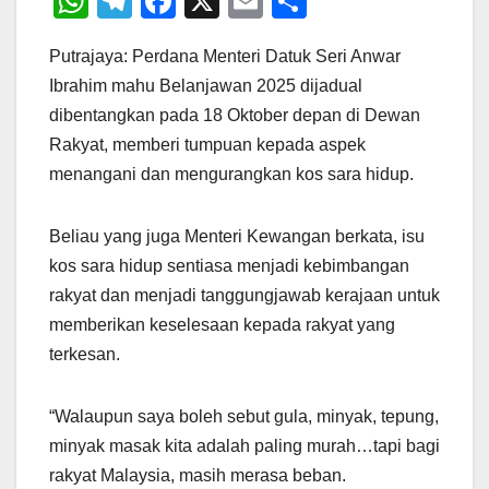
W
T
F
X
E
S
h
el
a
m
h
Putrajaya: Perdana Menteri Datuk Seri Anwar
at
e
c
ail
ar
Ibrahim mahu Belanjawan 2025 dijadual
s
gr
e
e
dibentangkan pada 18 Oktober depan di Dewan
A
a
b
Rakyat, memberi tumpuan kepada aspek
p
m
o
menangani dan mengurangkan kos sara hidup.
p
o
k
Beliau yang juga Menteri Kewangan berkata, isu
kos sara hidup sentiasa menjadi kebimbangan
rakyat dan menjadi tanggungjawab kerajaan untuk
memberikan keselesaan kepada rakyat yang
terkesan.
“Walaupun saya boleh sebut gula, minyak, tepung,
minyak masak kita adalah paling murah…tapi bagi
rakyat Malaysia, masih merasa beban.