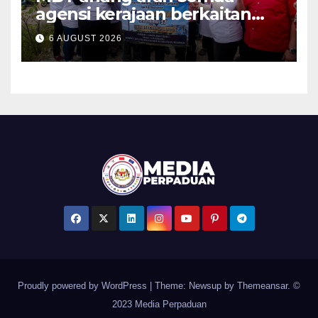
agensi kerajaan berkaitan
bincang segera tindakan
6 AUGUST 2026
tangani pokok berbahaya
Proudly powered by WordPress
|
Theme: Newsup by
Themeansar
. ©
2023 Media Perpaduan