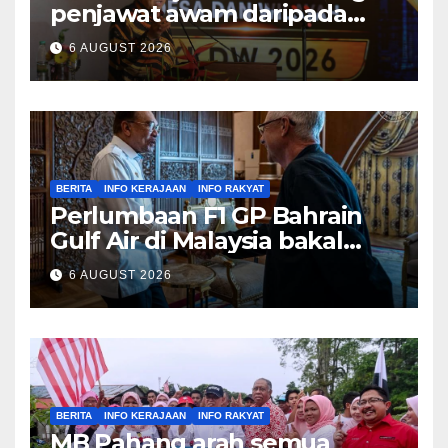
penjawat awam daripada
tekanan pertembungan
6 AUGUST 2026
politik
BERITA
INFO KERAJAAN
INFO RAKYAT
Perlumbaan F1 GP Bahrain
Gulf Air di Malaysia bakal
bawa limpahan ekonomi
6 AUGUST 2026
besar – PM
BERITA
INFO KERAJAAN
INFO RAKYAT
MB Pahang arah semua