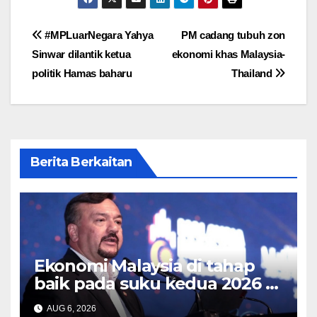
Post
#MPLuarNegara Yahya
PM cadang tubuh zon
Sinwar dilantik ketua
ekonomi khas Malaysia-
navigation
politik Hamas baharu
Thailand
Berita Berkaitan
Ekonomi Malaysia di tahap
baik pada suku kedua 2026 –
Amir Hamzah
AUG 6, 2026