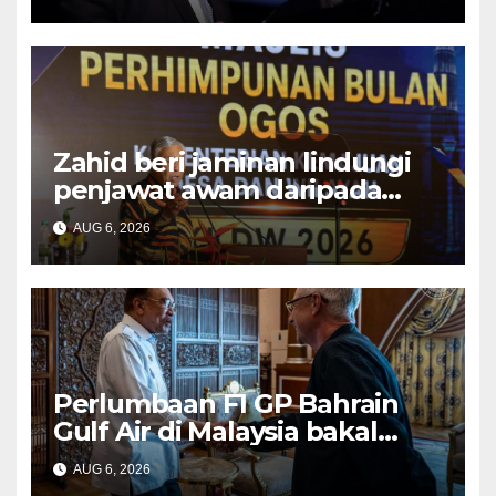
Zahid beri jaminan lindungi
penjawat awam daripada
tekanan pertembungan
AUG 6, 2026
politik
Perlumbaan F1 GP Bahrain
Gulf Air di Malaysia bakal
bawa limpahan ekonomi
AUG 6, 2026
besar – PM