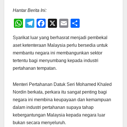
Hantar Berita Ini:
W
T
F
X
E
S
h
el
a
m
h
Syarikat luar yang berhasrat menjadi pembekal
at
e
c
ail
ar
aset ketenteraan Malaysia perlu bersedia untuk
s
gr
e
e
membantu negara ini membangunkan sektor
A
a
b
tertentu bagi menyumbang kepada industri
p
m
o
pertahanan tempatan.
p
o
k
Menteri Pertahanan Datuk Seri Mohamed Khaled
Nordin berkata, perkara itu sangat penting bagi
negara ini membina keupayaan dan kemampuan
dalam industri pertahanan supaya tahap
kebergantungan Malaysia kepada negara luar
bukan secara menyeluruh.