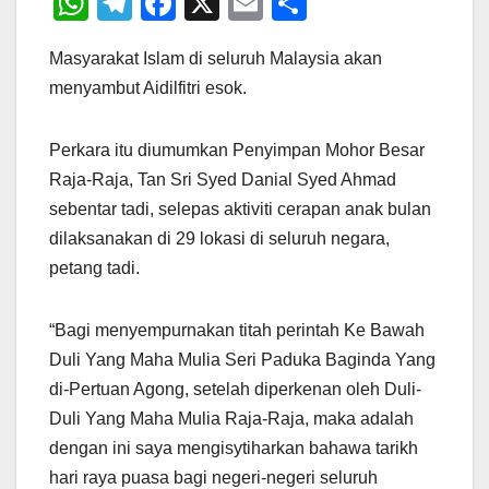
W
T
F
X
E
S
h
el
a
m
h
Masyarakat Islam di seluruh Malaysia akan
at
e
c
ail
ar
menyambut Aidilfitri esok.
s
gr
e
e
A
a
b
Perkara itu diumumkan Penyimpan Mohor Besar
p
m
o
Raja-Raja, Tan Sri Syed Danial Syed Ahmad
p
o
sebentar tadi, selepas aktiviti cerapan anak bulan
k
dilaksanakan di 29 lokasi di seluruh negara,
petang tadi.
“Bagi menyempurnakan titah perintah Ke Bawah
Duli Yang Maha Mulia Seri Paduka Baginda Yang
di-Pertuan Agong, setelah diperkenan oleh Duli-
Duli Yang Maha Mulia Raja-Raja, maka adalah
dengan ini saya mengisytiharkan bahawa tarikh
hari raya puasa bagi negeri-negeri seluruh