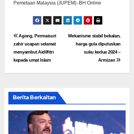
Pemetaan Malaysia (JUPEM).-BH Online
Post
Agong, Permaisuri
Mekanisme stabil bekalan,
zahir ucapan selamat
harga gula diputuskan
navigation
menyambut Aidilfitri
suku kedua 2024 –
kepada umat Islam
Armizan
Berita Berkaitan