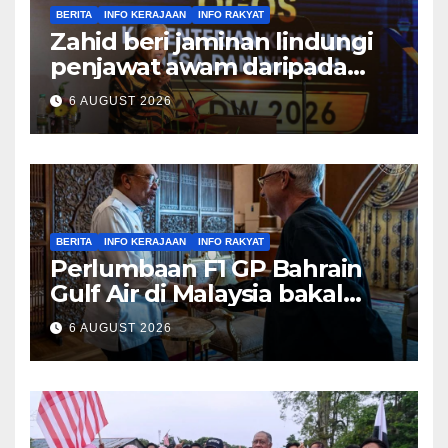
BERITA
INFO KERAJAAN
INFO RAKYAT
Zahid beri jaminan lindungi
penjawat awam daripada
tekanan pertembungan
6 AUGUST 2026
politik
BERITA
INFO KERAJAAN
INFO RAKYAT
Perlumbaan F1 GP Bahrain
Gulf Air di Malaysia bakal
bawa limpahan ekonomi
6 AUGUST 2026
besar – PM