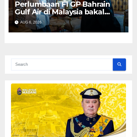
Perlumbaan F1 GP Bahrain
Gulf Air di Malaysia bakal
bawa limpahan ekonomi
AUG 6, 2026
besar – PM