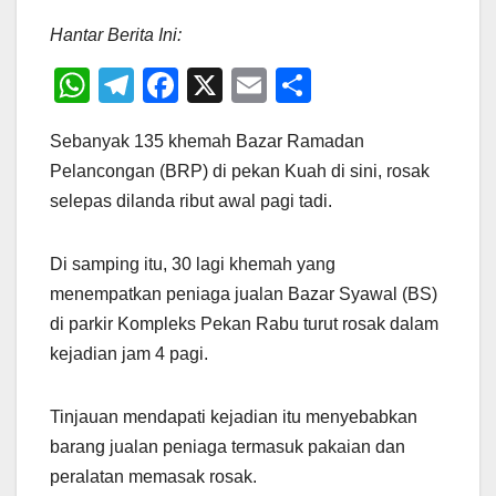
Hantar Berita Ini:
W
T
F
X
E
S
h
el
a
m
h
Sebanyak 135 khemah Bazar Ramadan
at
e
c
ail
ar
Pelancongan (BRP) di pekan Kuah di sini, rosak
s
gr
e
e
selepas dilanda ribut awal pagi tadi.
A
a
b
p
m
o
Di samping itu, 30 lagi khemah yang
p
o
menempatkan peniaga jualan Bazar Syawal (BS)
k
di parkir Kompleks Pekan Rabu turut rosak dalam
kejadian jam 4 pagi.
Tinjauan mendapati kejadian itu menyebabkan
barang jualan peniaga termasuk pakaian dan
peralatan memasak rosak.