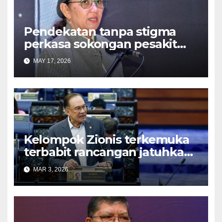
Pendekatan tanpa stigma
perkasa sokongan pesakit
HIV/AIDS – Hanifah Hajar
MAY 17, 2026
Kelompok Zionis terkemuka
terbabit rancangan jatuhkan
kerajaan – PM
MAR 3, 2026