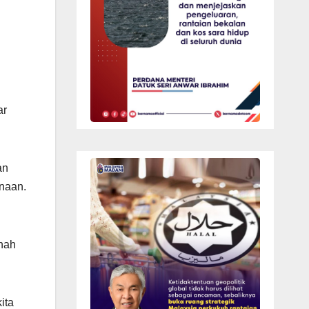
ar
an
enaan.
rnah
ita