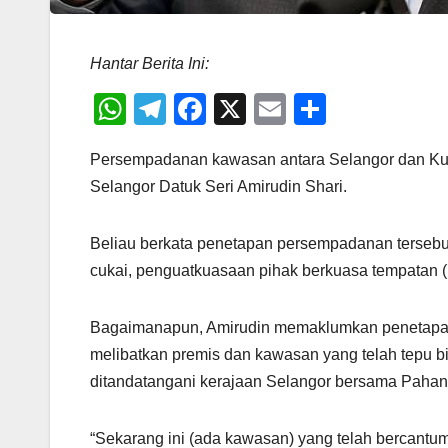
Hantar Berita Ini:
W
T
F
X
E
S
h
el
a
m
h
Persempadanan kawasan antara Selangor dan Kua
at
e
c
ail
ar
Selangor Datuk Seri Amirudin Shari.
s
gr
e
e
A
a
b
Beliau berkata penetapan persempadanan tersebu
p
m
o
cukai, penguatkuasaan pihak berkuasa tempatan (
p
o
k
Bagaimanapun, Amirudin memaklumkan penetapan
melibatkan premis dan kawasan yang telah tepu b
ditandatangani kerajaan Selangor bersama Pahan
“Sekarang ini (ada kawasan) yang telah bercantum