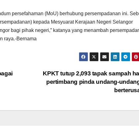
randum persefahaman (MoU) berhubung persempadanan ini. Se
 persempadanan) kepada Mesyuarat Kerajaan Negeri Selangor
ngor bagi pihak negeri,” katanya yang menambah persempada
an raya.-Bernama
bagai
KPKT tutup 2,093 tapak sampah h
pertimbang pinda undang-undang
berteru