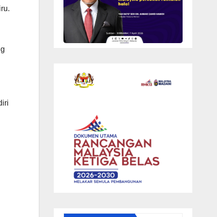
ru.
ng
iri