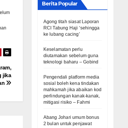
Berita Popular
belum
Agong titah siasat Laporan
RCI Tabung Haji ‘sehingga
nan
ke lubang cacing’
Keselamatan perlu
diutamakan sebelum guna
teknologi baharu – Gobind
aram,
 jika
Pengendali platform media
san
sosial boleh kena tindakan
mahkamah jika abaikan kod
perlindungan kanak-kanak,
mitigasi risiko – Fahmi
Abang Johari umum bonus
2 bulan untuk penjawat