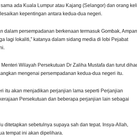
sama ada Kuala Lumpur atau Kajang (Selangor) dan orang keli
lesaikan kepentingan antara kedua-dua negeri.
cangkan dalam persempadanan berkenaan termasuk Gombak, Ampa
 lagi lokaliti,” katanya dalam sidang media di lobi Pejabat
ni.
enteri Wilayah Persekutuan Dr Zaliha Mustafa dan turut dihad
cangkan mengenai persempadanan kedua-dua negeri itu.
itu akan menjadikan perjanjian lama seperti Perjanjian
erajaan Persekutuan dan beberapa perjanjian lain sebagai
rlu ditetapkan sebetulnya supaya sah dan tepat. Insya-Allah,
ua tempat ini akan dipelihara.