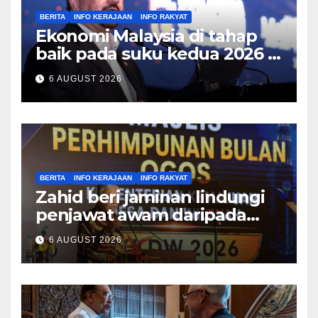
BERITA
INFO KERAJAAN
INFO RAKYAT
Ekonomi Malaysia di tahap
baik pada suku kedua 2026 –
Amir Hamzah
6 AUGUST 2026
BERITA
INFO KERAJAAN
INFO RAKYAT
Zahid beri jaminan lindungi
penjawat awam daripada
tekanan pertembungan
6 AUGUST 2026
politik