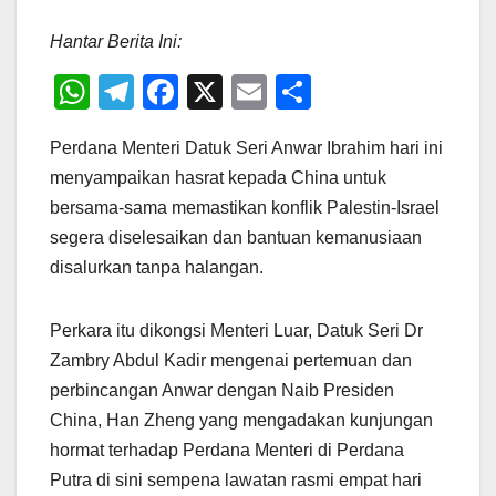
Hantar Berita Ini:
W
T
F
X
E
S
h
el
a
m
h
Perdana Menteri Datuk Seri Anwar Ibrahim hari ini
at
e
c
ail
ar
menyampaikan hasrat kepada China untuk
s
gr
e
e
bersama-sama memastikan konflik Palestin-Israel
A
a
b
segera diselesaikan dan bantuan kemanusiaan
p
m
o
disalurkan tanpa halangan.
p
o
k
Perkara itu dikongsi Menteri Luar, Datuk Seri Dr
Zambry Abdul Kadir mengenai pertemuan dan
perbincangan Anwar dengan Naib Presiden
China, Han Zheng yang mengadakan kunjungan
hormat terhadap Perdana Menteri di Perdana
Putra di sini sempena lawatan rasmi empat hari