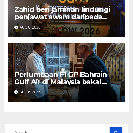
Zahid beri jaminan lindungi
penjawat awam daripada
tekanan pertembungan
AUG 6, 2026
politik
Perlumbaan F1 GP Bahrain
Gulf Air di Malaysia bakal
bawa limpahan ekonomi
AUG 6, 2026
besar – PM