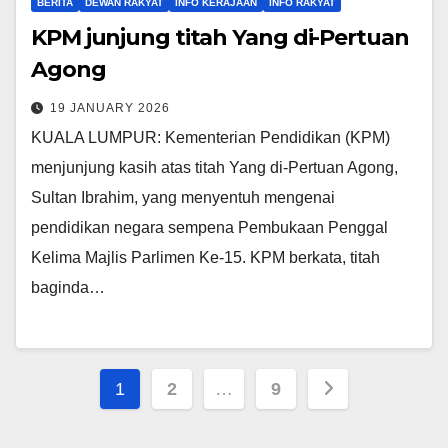
BERITA
DEWAN RAKYAT
INFO KERAJAAN
INFO RAKYAT
KPM junjung titah Yang di-Pertuan
Agong
19 JANUARY 2026
KUALA LUMPUR: Kementerian Pendidikan (KPM)
menjunjung kasih atas titah Yang di-Pertuan Agong,
Sultan Ibrahim, yang menyentuh mengenai
pendidikan negara sempena Pembukaan Penggal
Kelima Majlis Parlimen Ke-15. KPM berkata, titah
baginda…
Posts
1
2
…
9
pagination