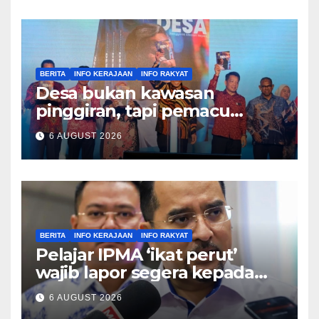
BERITA
INFO KERAJAAN
INFO RAKYAT
Desa bukan kawasan
pinggiran, tapi pemacu
ekonomi negara – Zahid
6 AUGUST 2026
Hamidi
BERITA
INFO KERAJAAN
INFO RAKYAT
Pelajar IPMA ‘ikat perut’
wajib lapor segera kepada
Pengarah – Asyraf Wajdi
6 AUGUST 2026