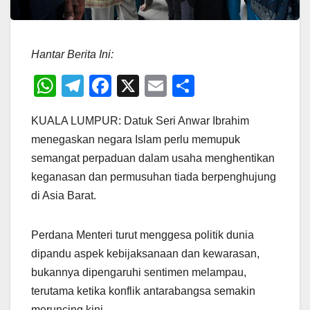
Hantar Berita Ini:
W
T
F
X
E
S
h
el
a
m
h
KUALA LUMPUR: Datuk Seri Anwar Ibrahim
at
e
c
ail
ar
menegaskan negara Islam perlu memupuk
s
gr
e
e
semangat perpaduan dalam usaha menghentikan
A
a
b
keganasan dan permusuhan tiada berpenghujung
p
m
o
di Asia Barat.
p
o
k
Perdana Menteri turut menggesa politik dunia
dipandu aspek kebijaksanaan dan kewarasan,
bukannya dipengaruhi sentimen melampau,
terutama ketika konflik antarabangsa semakin
meruncing kini.