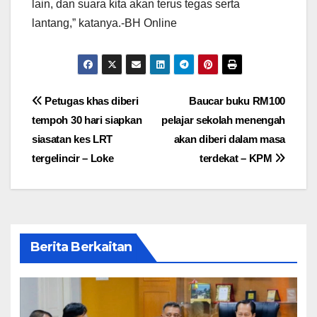
lain, dan suara kita akan terus tegas serta
lantang,” katanya.-BH Online
Post
Petugas khas diberi
Baucar buku RM100
tempoh 30 hari siapkan
pelajar sekolah menengah
navigation
siasatan kes LRT
akan diberi dalam masa
tergelincir – Loke
terdekat – KPM
Berita Berkaitan