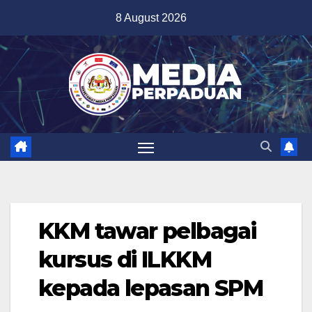
Skip
8 August 2026
to
content
KKM tawar pelbagai
kursus di ILKKM
kepada lepasan SPM