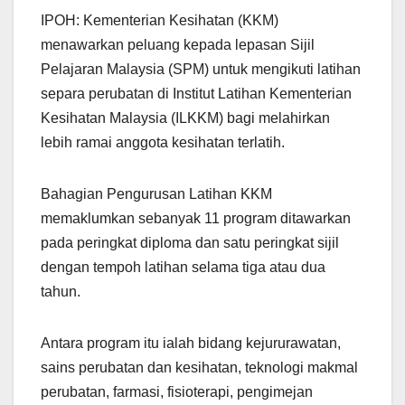
h
el
a
m
h
IPOH: Kementerian Kesihatan (KKM)
at
e
c
ail
ar
menawarkan peluang kepada lepasan Sijil
s
gr
e
e
Pelajaran Malaysia (SPM) untuk mengikuti latihan
A
a
b
separa perubatan di Institut Latihan Kementerian
p
m
o
Kesihatan Malaysia (ILKKM) bagi melahirkan
p
o
lebih ramai anggota kesihatan terlatih.
k
Bahagian Pengurusan Latihan KKM
memaklumkan sebanyak 11 program ditawarkan
pada peringkat diploma dan satu peringkat sijil
dengan tempoh latihan selama tiga atau dua
tahun.
Antara program itu ialah bidang kejururawatan,
sains perubatan dan kesihatan, teknologi makmal
perubatan, farmasi, fisioterapi, pengimejan