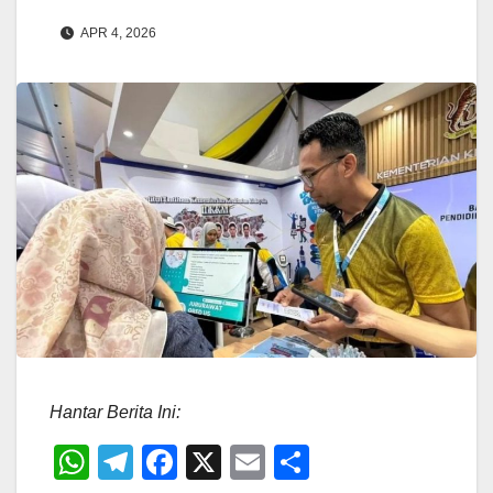
APR 4, 2026
Hantar Berita Ini:
W
T
F
X
E
S