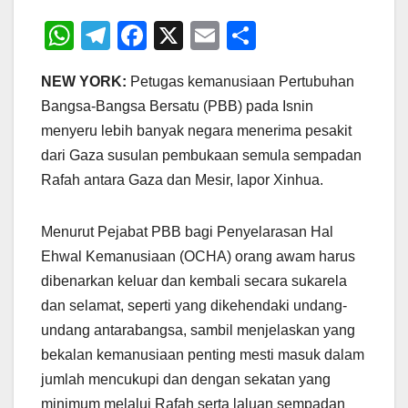
W
T
F
X
E
S
h
el
a
m
h
NEW YORK:
Petugas kemanusiaan Pertubuhan
at
e
c
ail
ar
Bangsa-Bangsa Bersatu (PBB) pada Isnin
s
gr
e
e
menyeru lebih banyak negara menerima pesakit
A
a
b
dari Gaza susulan pembukaan semula sempadan
p
m
o
Rafah antara Gaza dan Mesir, lapor Xinhua.
p
o
k
Menurut Pejabat PBB bagi Penyelarasan Hal
Ehwal Kemanusiaan (OCHA) orang awam harus
dibenarkan keluar dan kembali secara sukarela
dan selamat, seperti yang dikehendaki undang-
undang antarabangsa, sambil menjelaskan yang
bekalan kemanusiaan penting mesti masuk dalam
jumlah mencukupi dan dengan sekatan yang
minimum melalui Rafah serta laluan sempadan