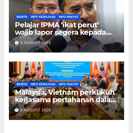
BERITA
INFO KERAJAAN
INFO RAKYAT
Pelajar IPMA ‘ikat perut’
wajib lapor segera kepada
Pengarah – Asyraf Wajdi
6 AUGUST 2026
BERITA
INFO KERAJAAN
INFO RAKYAT
Malaysia, Vietnam perkukuh
kerjasama pertahanan dalam
bidang strategik termasuk
6 AUGUST 2026
AI, perkongsian risikan –
Khaled Nordin