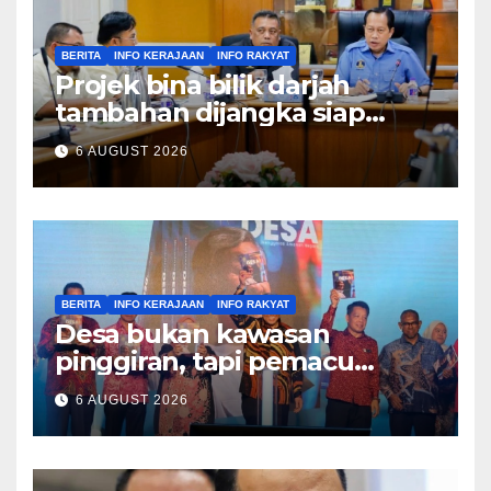
BERITA
INFO KERAJAAN
INFO RAKYAT
Projek bina bilik darjah
tambahan dijangka siap
Disember ini – Ahmad Maslan
6 AUGUST 2026
BERITA
INFO KERAJAAN
INFO RAKYAT
Desa bukan kawasan
pinggiran, tapi pemacu
ekonomi negara – Zahid
6 AUGUST 2026
Hamidi