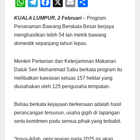
W
T
F
X
E
S
h
el
a
m
h
KUALA LUMPUR, 2 Februari
– Program
at
e
c
ail
ar
Penanaman Bawang Berskala Besar berjaya
s
gr
e
e
menghasilkan lebih 54 tan metrik bawang
A
a
b
domestik sepanjang tahun lepas.
p
m
o
p
o
Menteri Pertanian dan Keterjaminan Makanan
k
Datuk Seri Mohammad Sabu berkata program itu
melibatkan kawasan seluas 157 hektar yang
diusahakan oleh 125 pengusaha tempatan.
Beliau berkata kejayaan berkenaan adalah hasil
perancangan tersusun, usaha gigih di lapangan
serta komitmen padu semua pihak yang terbabit.
“Insya-Allah, pencapaian pada 2025 ini akan