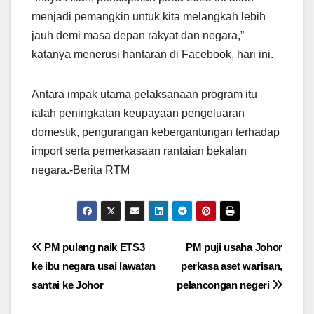
menjadi pemangkin untuk kita melangkah lebih
jauh demi masa depan rakyat dan negara,”
katanya menerusi hantaran di Facebook, hari ini.
Antara impak utama pelaksanaan program itu
ialah peningkatan keupayaan pengeluaran
domestik, pengurangan kebergantungan terhadap
import serta pemerkasaan rantaian bekalan
negara.-Berita RTM
Post
PM pulang naik ETS3
PM puji usaha Johor
ke ibu negara usai lawatan
perkasa aset warisan,
navigation
santai ke Johor
pelancongan negeri