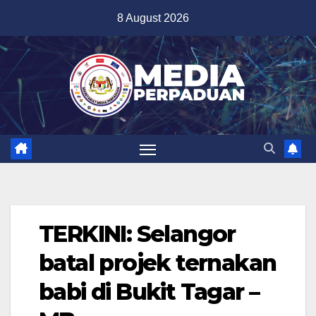
Skip
8 August 2026
to
content
TERKINI: Selangor
batal projek ternakan
babi di Bukit Tagar –