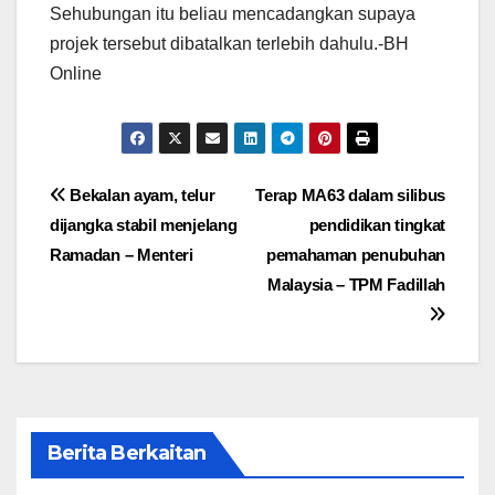
Sehubungan itu beliau mencadangkan supaya
projek tersebut dibatalkan terlebih dahulu.-BH
Online
Post
Bekalan ayam, telur
Terap MA63 dalam silibus
dijangka stabil menjelang
pendidikan tingkat
navigation
Ramadan – Menteri
pemahaman penubuhan
Malaysia – TPM Fadillah
Berita Berkaitan