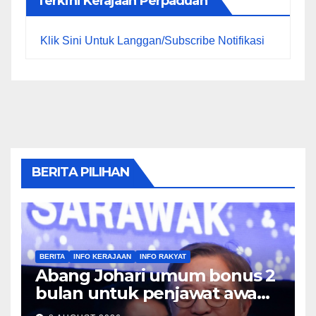
Terkini Kerajaan Perpaduan
Klik Sini Untuk Langgan/Subscribe Notifikasi
BERITA PILIHAN
BERITA
INFO KERAJAAN
INFO RAKYAT
Abang Johari umum bonus 2
bulan untuk penjawat awam
Sarawak