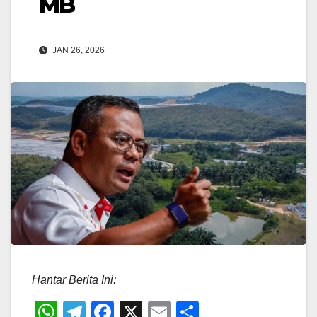
MB
JAN 26, 2026
Hantar Berita Ini:
W
T
F
X
E
S