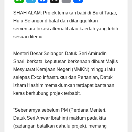
h
el
a
m
h
SHAH ALAM: Projek ternakan babi di Bukit Tagar,
at
e
c
ail
ar
Hulu Selangor dibatal dan ditangguhkan
s
gr
e
e
sementara lokasi alternatif atau kaedah yang lebih
A
a
b
sesuai ditemui.
p
m
o
p
o
Menteri Besar Selangor, Datuk Seri Amirudin
k
Shari, berkata, keputusan berkenaan dibuat Majlis
Mesyuarat Kerajaan Negeri (MMKN) minggu lalu
selepas Exco Infrastruktur dan Pertanian, Datuk
Izham Hashim memaklumkan terdapat bantahan
keras berhubung projek terbabit.
“Sebenarnya sebelum PM (Perdana Menteri,
Datuk Seri Anwar Ibrahim) maklum pada kita
(cadangan batalkan dahulu projek), memang