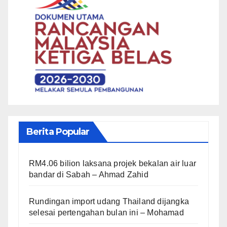
Berita Popular
RM4.06 bilion laksana projek bekalan air luar
bandar di Sabah – Ahmad Zahid
Rundingan import udang Thailand dijangka
selesai pertengahan bulan ini – Mohamad