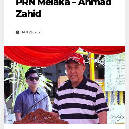
PRN Melaka – Ahmad
Zahid
JAN 24, 2026