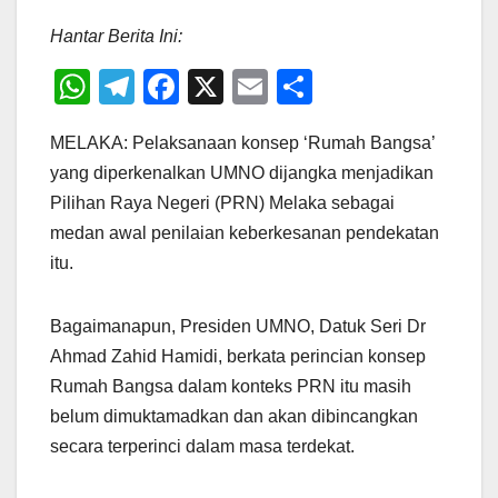
Hantar Berita Ini:
W
T
F
X
E
S
h
el
a
m
h
MELAKA: Pelaksanaan konsep ‘Rumah Bangsa’
at
e
c
ail
ar
yang diperkenalkan UMNO dijangka menjadikan
s
gr
e
e
Pilihan Raya Negeri (PRN) Melaka sebagai
A
a
b
medan awal penilaian keberkesanan pendekatan
p
m
o
itu.
p
o
k
Bagaimanapun, Presiden UMNO, Datuk Seri Dr
Ahmad Zahid Hamidi, berkata perincian konsep
Rumah Bangsa dalam konteks PRN itu masih
belum dimuktamadkan dan akan dibincangkan
secara terperinci dalam masa terdekat.