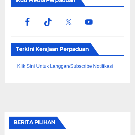
Ikuti Media Perpaduan
Terkini Kerajaan Perpaduan
Klik Sini Untuk Langgan/Subscribe Notifikasi
BERITA PILIHAN