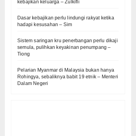
kebajikan keluarga – Zulkifli
Dasar kebajikan perlu lindungi rakyat ketika
hadapi kesusahan – Sim
Sistem saringan kru penerbangan perlu dikaji
semula, pulihkan keyakinan penumpang –
Tiong
Pelarian Myanmar di Malaysia bukan hanya
Rohingya, sebaliknya babit 19 etnik – Menteri
Dalam Negeri