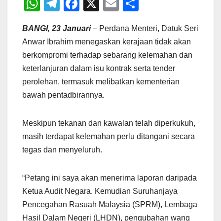
W
T
F
X
E
S
h
el
a
m
h
BANGI, 23 Januari
– Perdana Menteri, Datuk Seri
at
e
c
ail
ar
Anwar Ibrahim menegaskan kerajaan tidak akan
s
gr
e
e
berkompromi terhadap sebarang kelemahan dan
A
a
b
keterlanjuran dalam isu kontrak serta tender
p
m
o
perolehan, termasuk melibatkan kementerian
p
o
bawah pentadbirannya.
k
Meskipun tekanan dan kawalan telah diperkukuh,
masih terdapat kelemahan perlu ditangani secara
tegas dan menyeluruh.
“Petang ini saya akan menerima laporan daripada
Ketua Audit Negara. Kemudian Suruhanjaya
Pencegahan Rasuah Malaysia (SPRM), Lembaga
Hasil Dalam Negeri (LHDN), pengubahan wang