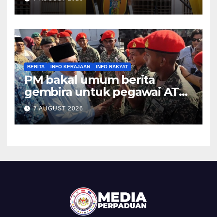
BERITA
INFO KERAJAAN
INFO RAKYAT
PM bakal umum berita
gembira untuk pegawai ATM,
PDRM pada Malam Ambang
7 AUGUST 2026
Merdeka