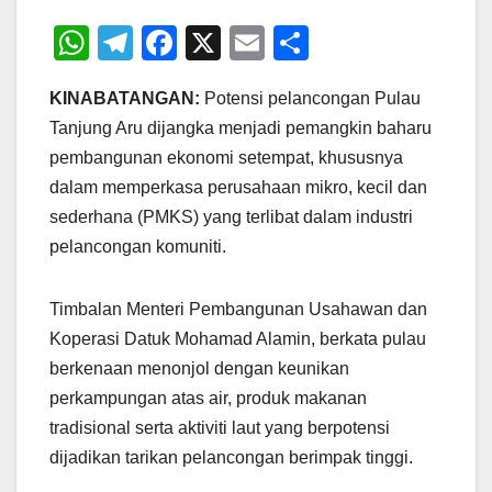
W
T
F
X
E
S
h
el
a
m
h
KINABATANGAN:
Potensi pelancongan Pulau
at
e
c
ail
ar
Tanjung Aru dijangka menjadi pemangkin baharu
s
gr
e
e
pembangunan ekonomi setempat, khususnya
A
a
b
dalam memperkasa perusahaan mikro, kecil dan
p
m
o
sederhana (PMKS) yang terlibat dalam industri
p
o
pelancongan komuniti.
k
Timbalan Menteri Pembangunan Usahawan dan
Koperasi Datuk Mohamad Alamin, berkata pulau
berkenaan menonjol dengan keunikan
perkampungan atas air, produk makanan
tradisional serta aktiviti laut yang berpotensi
dijadikan tarikan pelancongan berimpak tinggi.