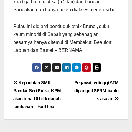
kira tiga batu nautika (5.5 km) dari bandar
Sandakan dan hanya boleh diakses menerusi bot.
Pulau ini didiami penduduk etnik Brunei, suku
kaum minoriti di Sabah yang sebahagian
besarnya hanya ditemui di Membakut, Beaufort,
Labuan dan Brunei.– BERNAMA
Post
Kepadatan SMK
Pegawai tertinggi ATM
Bandar Seri Putra: KPM
dipanggil SPRM bantu
navigation
akan bina 10 bilik darjah
siasatan
tambahan – Fadhlina