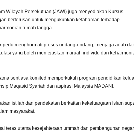
slam Wilayah Persekutuan (JAWI) juga menyediakan Kursus
ngan berterusan untuk mengukuhkan kefahaman terhadap
harmonian rumah tangga.
ak perlu menghormati proses undang-undang, menjaga adab da
kulasi yang boleh menjejaskan maruah individu dan keharmoni
Agama sentiasa komited memperkukuh program pendidikan kelua
insip Maqasid Syariah dan aspirasi Malaysia MADANI.
akan istilah dan pendekatan berkaitan kekeluargaan Islam sup
alam masyarakat.
ebagai teras utama kesejahteraan ummah dan pembangunan negar