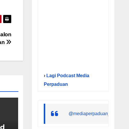
calon
gan
›
Lagi Podcast Media
Perpaduan
@mediaperpaduan_
ed