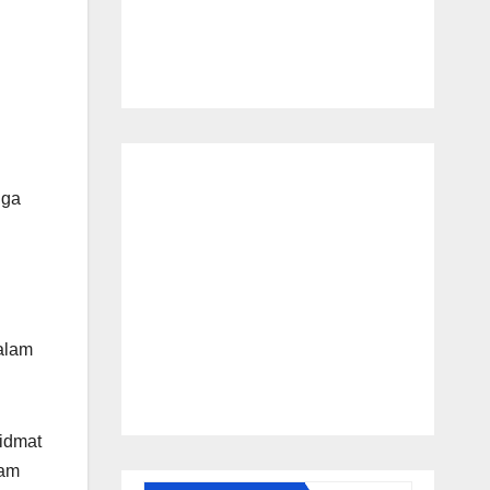
gga
alam
hidmat
lam