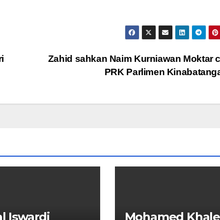
i
Zahid sahkan Naim Kurniawan Moktar 
PRK Parlimen Kinabatan
al Iswardi
Mohamed Khal