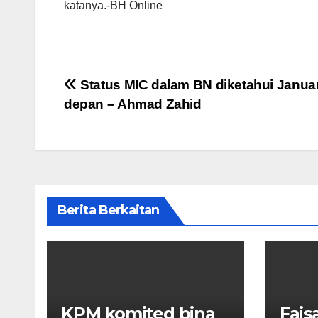
katanya.-BH Online
Post
Status MIC dalam BN diketahui Januar
depan – Ahmad Zahid
navigation
Berita Berkaitan
KPM komited bina
Fais