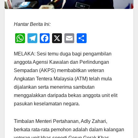
Hantar Berita Ini:
W
T
F
X
E
S
h
el
a
m
h
MELAKA: Sesi temu duga bagi pengambilan
at
e
c
ail
ar
anggota Agensi Kawalan dan Perlindungan
s
gr
e
e
Sempadan (AKPS) membabitkan veteran
A
a
b
Angkatan Tentera Malaysia (ATM) telah mula
p
m
o
dijalankan serta menerima sambutan
p
o
menggalakkan daripada bekas anggota unit elit
pasukan keselamatan negara.
k
Timbalan Menteri Pertahanan, Adly Zahari,
berkata rata-rata pemohon adalah dalam kalangan
veteran unit khas seperti Gerup Gerak Khas