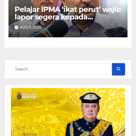
Pelajar IPMA ‘ikat perut’ wajib
lapor segera kepada
Pengarah – Asyraf Wajdi
AUG 6, 2026