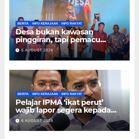
BERITA
INFO KERAJAAN
INFO RAKYAT
Desa bukan kawasan
pinggiran, tapi pemacu
ekonomi negara – Zahid
6 AUGUST 2026
Hamidi
BERITA
INFO KERAJAAN
INFO RAKYAT
Pelajar IPMA ‘ikat perut’
wajib lapor segera kepada
Pengarah – Asyraf Wajdi
6 AUGUST 2026