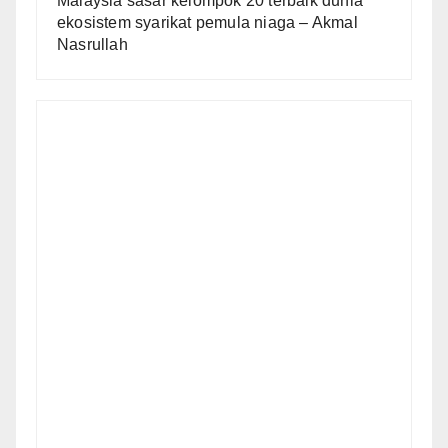
Malaysia sasar kelompok 20 terbaik dunia
ekosistem syarikat pemula niaga – Akmal
Nasrullah