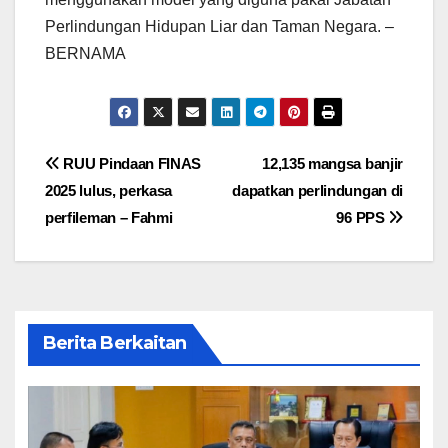
Perlindungan Hidupan Liar dan Taman Negara. –
BERNAMA
Post
RUU Pindaan FINAS
12,135 mangsa banjir
2025 lulus, perkasa
dapatkan perlindungan di
navigation
perfileman – Fahmi
96 PPS
Berita Berkaitan