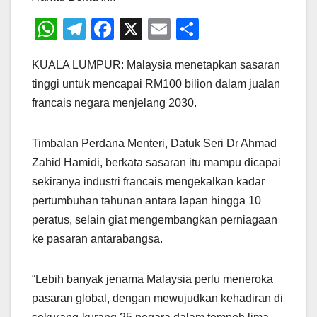
W
T
F
X
E
S
h
el
a
m
h
KUALA LUMPUR: Malaysia menetapkan sasaran
at
e
c
ail
ar
tinggi untuk mencapai RM100 bilion dalam jualan
s
gr
e
e
francais negara menjelang 2030.
A
a
b
p
m
o
Timbalan Perdana Menteri, Datuk Seri Dr Ahmad
p
o
Zahid Hamidi, berkata sasaran itu mampu dicapai
k
sekiranya industri francais mengekalkan kadar
pertumbuhan tahunan antara lapan hingga 10
peratus, selain giat mengembangkan perniagaan
ke pasaran antarabangsa.
“Lebih banyak jenama Malaysia perlu meneroka
pasaran global, dengan mewujudkan kehadiran di