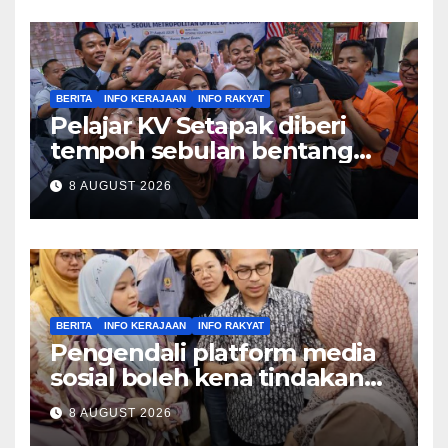
BERITA
INFO KERAJAAN
INFO RAKYAT
Pelajar KV Setapak diberi
tempoh sebulan bentang
idea guna teknologi dron
8 AUGUST 2026
perkukuh keselamatan
sekolah – Fadhlina
BERITA
INFO KERAJAAN
INFO RAKYAT
Pengendali platform media
sosial boleh kena tindakan
mahkamah jika abaikan kod
8 AUGUST 2026
perlindungan kanak-kanak,