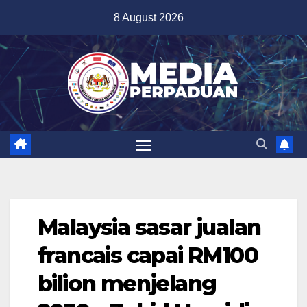
Skip
8 August 2026
to
content
Malaysia sasar jualan
francais capai RM100
bilion menjelang