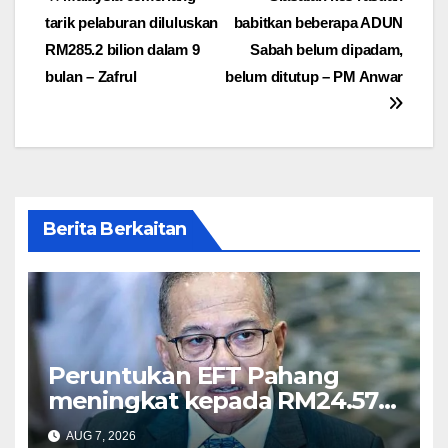
Post
tarik pelaburan diluluskan
babitkan beberapa ADUN
navigation
RM285.2 bilion dalam 9
Sabah belum dipadam,
bulan – Zafrul
belum ditutup – PM Anwar
Berita Berkaitan
Peruntukan EFT Pahang
meningkat kepada RM24.57
juta tahun ini – Wan Rosdy
AUG 7, 2026