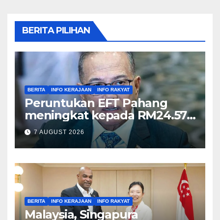
BERITA PILIHAN
BERITA
INFO KERAJAAN
INFO RAKYAT
Peruntukan EFT Pahang
meningkat kepada RM24.57
juta tahun ini – Wan Rosdy
7 AUGUST 2026
BERITA
INFO KERAJAAN
INFO RAKYAT
Malaysia, Singapura