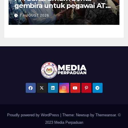
gembira untuk pegawai ATM,
PDRM pada Malam Ambang
7 AUGUST 2026
Merdeka
Proudly powered by WordPress
|
Theme: Newsup by
Themeansar
. ©
2023 Media Perpaduan