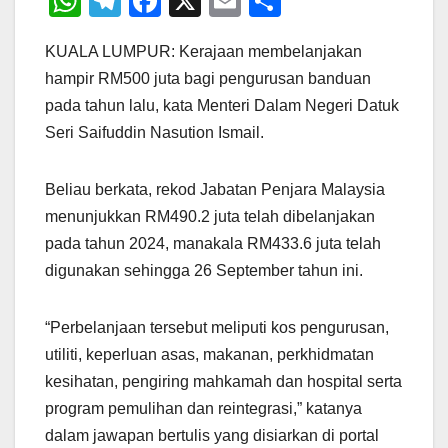
W
T
F
X
E
S
h
el
a
m
h
KUALA LUMPUR: Kerajaan membelanjakan
at
e
c
ail
ar
hampir RM500 juta bagi pengurusan banduan
s
gr
e
e
pada tahun lalu, kata Menteri Dalam Negeri Datuk
A
a
b
Seri Saifuddin Nasution Ismail.
p
m
o
p
o
Beliau berkata, rekod Jabatan Penjara Malaysia
k
menunjukkan RM490.2 juta telah dibelanjakan
pada tahun 2024, manakala RM433.6 juta telah
digunakan sehingga 26 September tahun ini.
“Perbelanjaan tersebut meliputi kos pengurusan,
utiliti, keperluan asas, makanan, perkhidmatan
kesihatan, pengiring mahkamah dan hospital serta
program pemulihan dan reintegrasi,” katanya
dalam jawapan bertulis yang disiarkan di portal