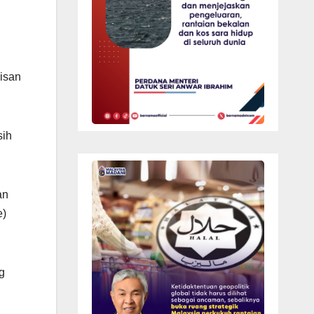
isan
sih
an
e)
g