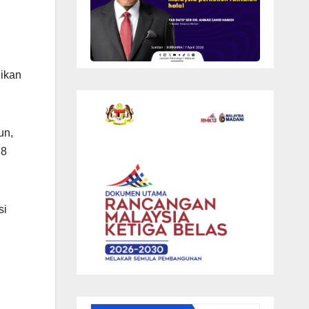
ikan
un,
M8
si