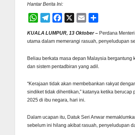
Hantar Berita Ini:
W
T
F
X
E
S
h
el
a
m
h
KUALA LUMPUR, 13 Oktober –
Perdana Menteri
at
e
c
ail
ar
utama dalam memerangi rasuah, penyeludupan se
s
gr
e
e
A
a
b
Beliau berkata masa depan Malaysia bergantung k
p
m
o
dan sistem pentadbiran yang adil.
p
o
k
“Kerajaan tidak akan membebankan rakyat dengan c
sindiket tidak dihentikan,” katanya ketika beru
2025 di ibu negara, hari ini.
Dalam ucapan itu, Datuk Seri Anwar memaklumkan
sebelum ini hilang akibat rasuah, penyeludupan d