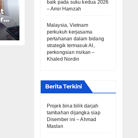
baik pada suku kedua 2026
– Amir Hamzah
t
r
Malaysia, Vietnam
perkukuh kerjasama
af
pertahanan dalam bidang
strategik termasuk AI,
perkongsian risikan –
Khaled Nordin
Berita Terkini
Projek bina bilik darjah
tambahan dijangka siap
Disember ini – Ahmad
Maslan