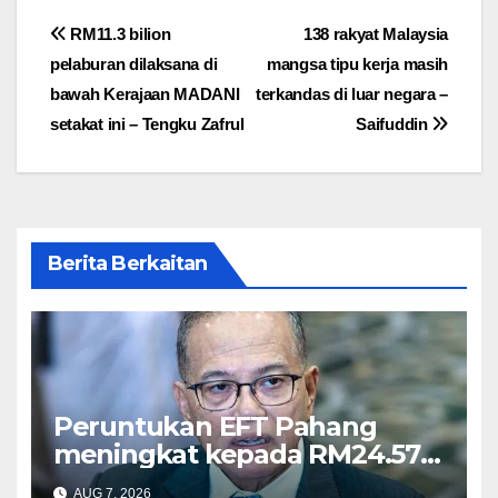
Post
RM11.3 bilion
138 rakyat Malaysia
pelaburan dilaksana di
mangsa tipu kerja masih
navigation
bawah Kerajaan MADANI
terkandas di luar negara –
setakat ini – Tengku Zafrul
Saifuddin
Berita Berkaitan
Peruntukan EFT Pahang
meningkat kepada RM24.57
juta tahun ini – Wan Rosdy
AUG 7, 2026