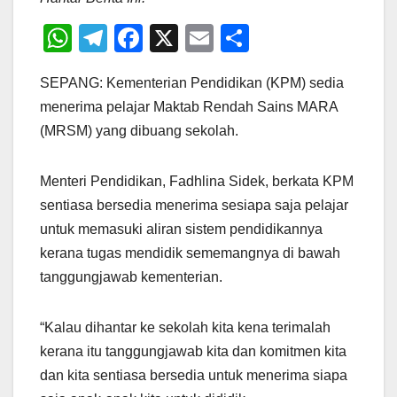
W
T
F
X
E
S
h
el
a
m
h
SEPANG: Kementerian Pendidikan (KPM) sedia
at
e
c
ail
ar
menerima pelajar Maktab Rendah Sains MARA
s
gr
e
e
(MRSM) yang dibuang sekolah.
A
a
b
p
m
o
Menteri Pendidikan, Fadhlina Sidek, berkata KPM
p
o
sentiasa bersedia menerima sesiapa saja pelajar
k
untuk memasuki aliran sistem pendidikannya
kerana tugas mendidik sememangnya di bawah
tanggungjawab kementerian.
“Kalau dihantar ke sekolah kita kena terimalah
kerana itu tanggungjawab kita dan komitmen kita
dan kita sentiasa bersedia untuk menerima siapa