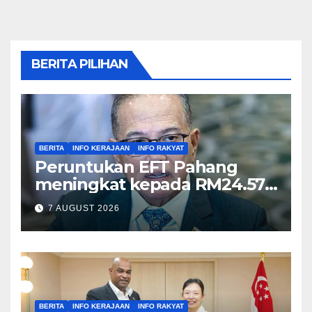
BERITA PILIHAN
BERITA
INFO KERAJAAN
INFO RAKYAT
Peruntukan EFT Pahang
meningkat kepada RM24.57
juta tahun ini – Wan Rosdy
7 AUGUST 2026
BERITA
INFO KERAJAAN
INFO RAKYAT