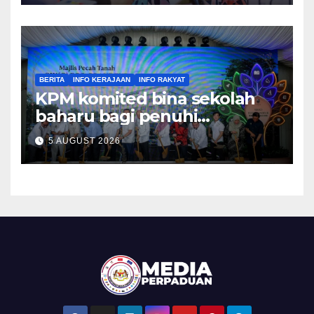
BERITA
INFO KERAJAAN
INFO RAKYAT
KPM komited bina sekolah
baharu bagi penuhi
pertambahan murid –
5 AUGUST 2026
Menteri