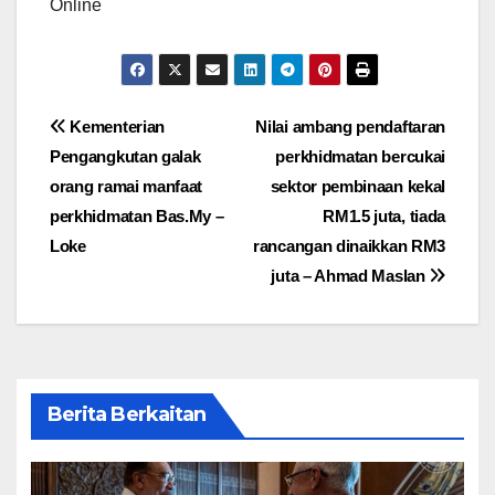
Online
Post
Kementerian
Nilai ambang pendaftaran
Pengangkutan galak
perkhidmatan bercukai
navigation
orang ramai manfaat
sektor pembinaan kekal
perkhidmatan Bas.My –
RM1.5 juta, tiada
Loke
rancangan dinaikkan RM3
juta – Ahmad Maslan
Berita Berkaitan