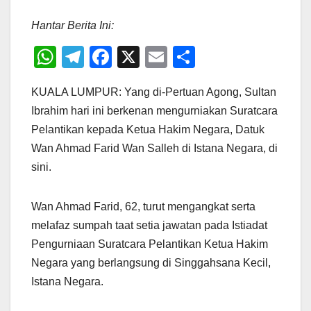
Hantar Berita Ini:
W
T
F
X
E
S
h
el
a
m
h
KUALA LUMPUR: Yang di-Pertuan Agong, Sultan
at
e
c
ail
ar
Ibrahim hari ini berkenan mengurniakan Suratcara
s
gr
e
e
Pelantikan kepada Ketua Hakim Negara, Datuk
A
a
b
Wan Ahmad Farid Wan Salleh di Istana Negara, di
p
m
o
sini.
p
o
k
Wan Ahmad Farid, 62, turut mengangkat serta
melafaz sumpah taat setia jawatan pada Istiadat
Pengurniaan Suratcara Pelantikan Ketua Hakim
Negara yang berlangsung di Singgahsana Kecil,
Istana Negara.