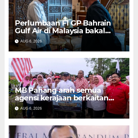
Perlumbaan F1 GP Bahrain
Gulf Air di Malaysia bakal
bawa limpahan ekonomi
AUG 6, 2026
besar – PM
MB Pahang arah semua
agensi kerajaan berkaitan
bincang segera tindakan
AUG 6, 2026
tangani pokok berbahaya